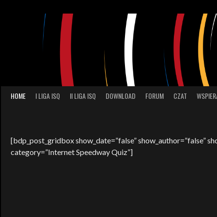
Skip
to
content
HOME
I LIGA ISQ
II LIGA ISQ
DOWNLOAD
FORUM
CZAT
WSPIER
[bdp_post_gridbox show_date=”false” show_author=”false” s
category=”Internet Speedway Quiz”]