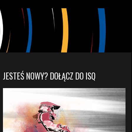
JESTEŚ NOWY? DOŁĄCZ DO ISQ