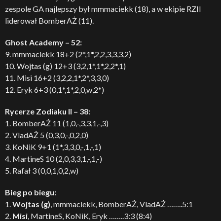
zespole GA najlepszy był mmmaciekk (18), a w ekipie RZII
liderował BomberAŻ (11).
Ghost Academy – 52:
9. mmmaciekk 18+2 (2*,1*,2,2,3,3,3,2)
10. Wojtas (g) 12+3 (3,2,1*,1*,2,2*,1)
11. Misi 16+2 (3,2,2,1*,2*,3,3,0)
12. Eryk 6+3 (0,1*,1*,2,0,w,2*)
Rycerze Zodiaku II – 38:
1. BomberAŻ 11 (1,0,-,3,3,1,-,3)
2. VladAŻ 5 (0,3,0,-,0,2,0)
3. KoNiK 9+1 (1*,3,3,0,-,1,-,1)
4. MartineS 10 (2,0,3,3,1,-,1,-)
5. Rafał 3 (0,0,1,0,2,w)
Bieg po biegu:
1.
Wojtas (g)
, mmmaciekk, BomberAŻ, VladAŻ ……..5:1
2.
Misi
, MartineS, KoNiK, Eryk ……..3:3 (8:4)