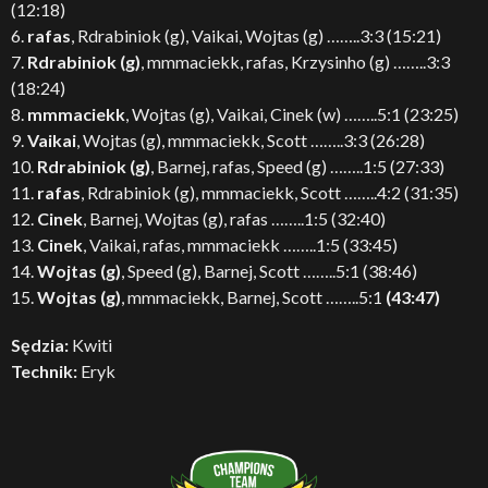
(12:18)
6.
rafas
, Rdrabiniok (g), Vaikai, Wojtas (g) ……..3:3 (15:21)
7.
Rdrabiniok (g)
, mmmaciekk, rafas, Krzysinho (g) ……..3:3
(18:24)
8.
mmmaciekk
, Wojtas (g), Vaikai, Cinek (w) ……..5:1 (23:25)
9.
Vaikai
, Wojtas (g), mmmaciekk, Scott ……..3:3 (26:28)
10.
Rdrabiniok (g)
, Barnej, rafas, Speed (g) ……..1:5 (27:33)
11.
rafas
, Rdrabiniok (g), mmmaciekk, Scott ……..4:2 (31:35)
12.
Cinek
, Barnej, Wojtas (g), rafas ……..1:5 (32:40)
13.
Cinek
, Vaikai, rafas, mmmaciekk ……..1:5 (33:45)
14.
Wojtas (g)
, Speed (g), Barnej, Scott ……..5:1 (38:46)
15.
Wojtas (g)
, mmmaciekk, Barnej, Scott ……..5:1
(43:47)
Sędzia:
Kwiti
Technik:
Eryk