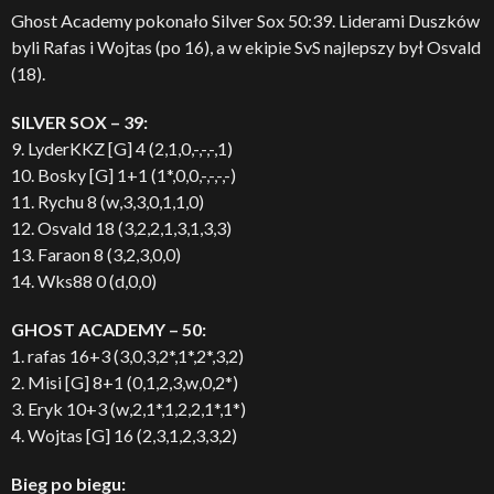
Ghost Academy pokonało Silver Sox 50:39. Liderami Duszków
byli Rafas i Wojtas (po 16), a w ekipie SvS najlepszy był Osvald
(18).
SILVER SOX – 39:
9. LyderKKZ [G] 4 (2,1,0,-,-,-,1)
10. Bosky [G] 1+1 (1*,0,0,-,-,-,-)
11. Rychu 8 (w,3,3,0,1,1,0)
12. Osvald 18 (3,2,2,1,3,1,3,3)
13. Faraon 8 (3,2,3,0,0)
14. Wks88 0 (d,0,0)
GHOST ACADEMY – 50:
1. rafas 16+3 (3,0,3,2*,1*,2*,3,2)
2. Misi [G] 8+1 (0,1,2,3,w,0,2*)
3. Eryk 10+3 (w,2,1*,1,2,2,1*,1*)
4. Wojtas [G] 16 (2,3,1,2,3,3,2)
Bieg po biegu: