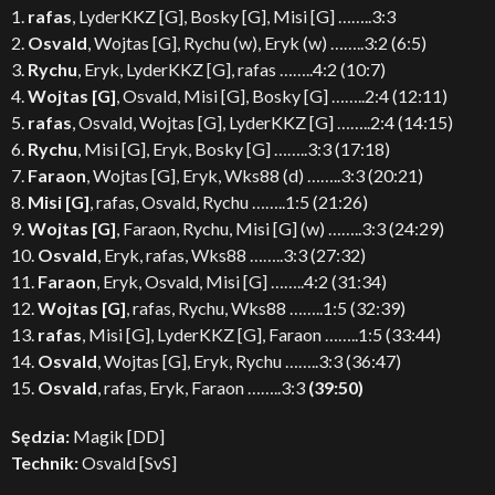
1.
rafas
, LyderKKZ [G], Bosky [G], Misi [G] ……..3:3
2.
Osvald
, Wojtas [G], Rychu (w), Eryk (w) ……..3:2 (6:5)
3.
Rychu
, Eryk, LyderKKZ [G], rafas ……..4:2 (10:7)
4.
Wojtas [G]
, Osvald, Misi [G], Bosky [G] ……..2:4 (12:11)
5.
rafas
, Osvald, Wojtas [G], LyderKKZ [G] ……..2:4 (14:15)
6.
Rychu
, Misi [G], Eryk, Bosky [G] ……..3:3 (17:18)
7.
Faraon
, Wojtas [G], Eryk, Wks88 (d) ……..3:3 (20:21)
8.
Misi [G]
, rafas, Osvald, Rychu ……..1:5 (21:26)
9.
Wojtas [G]
, Faraon, Rychu, Misi [G] (w) ……..3:3 (24:29)
10.
Osvald
, Eryk, rafas, Wks88 ……..3:3 (27:32)
11.
Faraon
, Eryk, Osvald, Misi [G] ……..4:2 (31:34)
12.
Wojtas [G]
, rafas, Rychu, Wks88 ……..1:5 (32:39)
13.
rafas
, Misi [G], LyderKKZ [G], Faraon ……..1:5 (33:44)
14.
Osvald
, Wojtas [G], Eryk, Rychu ……..3:3 (36:47)
15.
Osvald
, rafas, Eryk, Faraon ……..3:3
(39:50)
Sędzia:
Magik [DD]
Technik:
Osvald [SvS]