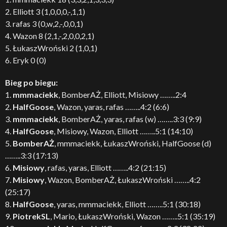
2. Elliott 3 (1,0,0,0,-,1,1)
3. rafas 3 (0,w,2,-,0,0,1)
4. Wazon 8 (2,1,-,2,0,0,2,1)
5. ŁukaszWroński 2 (1,0,1)
6. Eryk 0 (0)
Bieg po biegu:
1.
mmmaciekk
, BomberAŻ, Elliott, Misiowy ……..2:4
2.
HalfGoose
, Wazon, yaras, rafas ……..4:2 (6:6)
3.
mmmaciekk
, BomberAŻ, yaras, rafas (w) ……..3:3 (9:9)
4.
HalfGoose
, Misiowy, Wazon, Elliott ……..5:1 (14:10)
5.
BomberAŻ
, mmmaciekk, ŁukaszWroński, HalfGoose (d)
……..3:3 (17:13)
6.
Misiowy
, rafas, yaras, Elliott ……..4:2 (21:15)
7.
Misiowy
, Wazon, BomberAŻ, ŁukaszWroński ……..4:2
(25:17)
8.
HalfGoose
, yaras, mmmaciekk, Elliott ……..5:1 (30:18)
9.
PiotrekSL
, Mario, ŁukaszWroński, Wazon ……..5:1 (35:19)