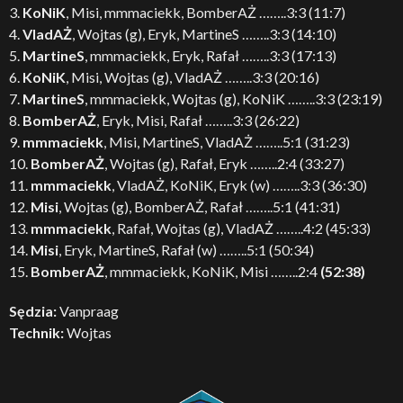
3.
KoNiK
, Misi, mmmaciekk, BomberAŻ ……..3:3 (11:7)
4.
VladAŻ
, Wojtas (g), Eryk, MartineS ……..3:3 (14:10)
5.
MartineS
, mmmaciekk, Eryk, Rafał ……..3:3 (17:13)
6.
KoNiK
, Misi, Wojtas (g), VladAŻ ……..3:3 (20:16)
7.
MartineS
, mmmaciekk, Wojtas (g), KoNiK ……..3:3 (23:19)
8.
BomberAŻ
, Eryk, Misi, Rafał ……..3:3 (26:22)
9.
mmmaciekk
, Misi, MartineS, VladAŻ ……..5:1 (31:23)
10.
BomberAŻ
, Wojtas (g), Rafał, Eryk ……..2:4 (33:27)
11.
mmmaciekk
, VladAŻ, KoNiK, Eryk (w) ……..3:3 (36:30)
12.
Misi
, Wojtas (g), BomberAŻ, Rafał ……..5:1 (41:31)
13.
mmmaciekk
, Rafał, Wojtas (g), VladAŻ ……..4:2 (45:33)
14.
Misi
, Eryk, MartineS, Rafał (w) ……..5:1 (50:34)
15.
BomberAŻ
, mmmaciekk, KoNiK, Misi ……..2:4
(52:38)
Sędzia:
Vanpraag
Technik:
Wojtas