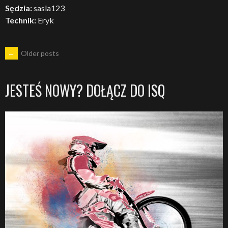
Sędzia:
sasla123
Technik:
Eryk
POSTS
←
Older posts
NAVIGATION
JESTEŚ NOWY? DOŁĄCZ DO ISQ