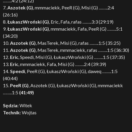
……..4:2 (24:12)
7.
Aszotek (G)
, mmmaciekk, PeeR (G), Misi (G) ……..2:4
(26:16)
8.
ŁukaszWroński (G)
, Eric, Fafa, rafas ……..3:3 (29:19)
9.
ŁukaszWroński (G)
, mmmaciekk, Fafa, PeeR (G) ……..5:1
(34:20)
10.
Aszotek (G)
, MasTerek, Misi (G), rafas ……..1:5 (35:25)
11.
Aszotek (G)
, MasTerek, mmmaciekk, rafas ……..1:5 (36:30)
12.
Eric
, Speedi, Misi (G), ŁukaszWroński (G) ……..1:5 (37:35)
13.
Eric
, mmmaciekk, Fafa, Misi (G) ……..2:4 (39:39)
14.
Speedi
, PeeR (G), ŁukaszWroński (G), daweq ……..1:5
(40:44)
15.
PeeR (G)
, Aszotek (G), ŁukaszWroński (G), mmmaciekk
……..1:5
(41:49)
Sędzia:
Witek
Technik:
Wojtas