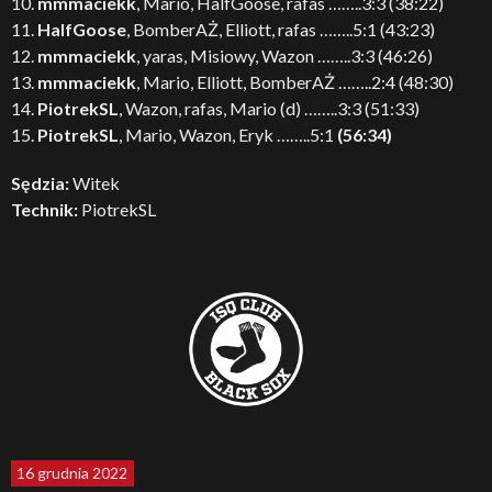
10.
mmmaciekk
, Mario, HalfGoose, rafas ……..3:3 (38:22)
11.
HalfGoose
, BomberAŻ, Elliott, rafas ……..5:1 (43:23)
12.
mmmaciekk
, yaras, Misiowy, Wazon ……..3:3 (46:26)
13.
mmmaciekk
, Mario, Elliott, BomberAŻ ……..2:4 (48:30)
14.
PiotrekSL
, Wazon, rafas, Mario (d) ……..3:3 (51:33)
15.
PiotrekSL
, Mario, Wazon, Eryk ……..5:1
(56:34)
Sędzia:
Witek
Technik:
PiotrekSL
16 grudnia 2022