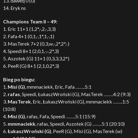
13. daweq 0 (0)
14. Eryk ns
Champions Team II – 49:
1. Eric 11+1 (1,2*,-,2,-,3,3)
2. Fafa 4+1 (0,1,-,1*,1,-,1)
3. MasTerek 7+2 (0,3,w,-,2*,2*,-)
4. Speedi 8+1 (2,0,1,-,-,2*,3)
5. Aszotek (G) 11+1 (0,3,3,3,2*)
6. PeeR (G) 8+1 (2,1,0,2*,3)
Bieg po biegu:
1.
Misi (G)
, mmmaciekk, Eric, Fafa ……..5:1
2.
rafas
, Speedi, ŁukaszWroński (G), MasTerek ……..4:2 (9:3)
3.
MasTerek
, Eric, ŁukaszWroński (G), mmmaciekk ……..1:5
(10:8)
4.
Misi (G)
, rafas, Fafa, Speedi ……..5:1 (15:9)
5.
mmmaciekk
, rafas, Speedi, Aszotek (G) ……..5:1 (20:10)
6.
ŁukaszWroński (G)
, PeeR (G), Misi (G), MasTerek (w)