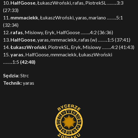
10.
HalfGoose
, ŁukaszWroński, rafas, PiotrekSL ……..3:3
(27:33)
11.
mmmaciekk
, ŁukaszWroński, yaras, mariano ……..5:1
(32:34)
12.
rafas
, Misiowy, Eryk, HalfGoose ……..4:2 (36:36)
13.
HalfGoose
, yaras, mmmaciekk, rafas (w) ……..1:5 (37:41)
14.
ŁukaszWroński
, PiotrekSL, Eryk, Misiowy ……..4:2 (41:43)
15.
yaras
, HalfGoose, mmmaciekk, ŁukaszWroński
……..1:5
(42:48)
Sędzia:
Strc
Technik:
yaras