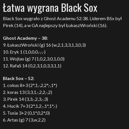
Łatwa wygrana Black Sox
Black Sox wygrało z Ghost Academu 52:38. Liderem BSx był
Pirek (14), a w GA najlepszy był ŁukaszWroński (16).
Ghost Academy – 38:
9. ŁukaszWroński (g) 16 (w,2,1,3,3,1,3,0,3)
10. Eryk 1 (1,0,0,0,-,-,-)
11. Wojtas (g) 7 (1,0,2,3,0,1,0,0)
12. RafaS 14 (0,2,3,1,0,3,3,1,1)
Black Sox – 52:
1. cokus 8+3 (2*,1,-,2,2*,-,1*)
2. koras 13 (3,3,1,-,2,2,-,2)
3. Pirek 14 (3,3,-,2,3,-,3)
4. Hucik 7+3 (2*,1,2,-,1*,1*,-)
5. Tusia 3+2 (0,1*,0,2*,0)
6. Artas (g) 7 (3,w,2,2)