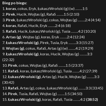
Bieg po biegu:
1.
koras
, cokus, Eryk, ŁukaszWroński (g) (w) ……..1:5
2.
Pirek
, Hucik, Wojtas (g), RafaS ……..1:5 (2:10)
3.
Pirek
, ŁukaszWroński (g), cokus, Wojtas (g) ……..2:4 (4:14)
4.
koras
, RafaS, Hucik, Eryk ……..2:4 (6:18)
5.
RafaS
, Hucik, ŁukaszWroński (g), Tusia ……..4:2 (10:20)
6.
Artas (g)
, Wojtas (g), koras, Eryk ……..2:4 (12:24)
7.
ŁukaszWroński (g)
, Pirek, Tusia, Eryk ……..3:3 (15:27)
8.
Wojtas (g)
, cokus, RafaS, Artas (g) (w) ……..4:2 (19:29)
9.
ŁukaszWroński (g)
, koras, Hucik, Wojtas (g) ……..3:3
(22:32)
10.
Pirek
, cokus, Wojtas (g), RafaS ……..1:5 (23:37)
11.
RafaS
, koras, ŁukaszWroński (g), Tusia ……..4:2 (27:39)
12.
ŁukaszWroński (g)
, Artas (g), Hucik, Wojtas (g) ……..3:3
(30:42)
13.
RafaS
, Artas (g), cokus, ŁukaszWroński (g) ……..3:3 (33:45)
14.
Pirek
, Tusia, RafaS, Wojtas (g) ……..1:5 (34:50)
15.
ŁukaszWroński (g)
, koras, RafaS, Tusia ……..4:2
(38:52)