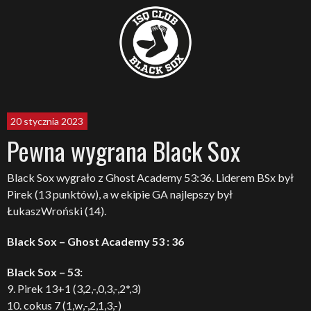
20 stycznia 2023
Pewna wygrana Black Sox
Black Sox wygrało z Ghost Academy 53:36. Liderem BSx był
Pirek (13 punktów), a w ekipie GA najlepszy był
ŁukaszWroński (14).
Black Sox – Ghost Academy 53 : 36
Black Sox – 53:
9. Pirek 13+1 (3,2,-,0,3,-,2*,3)
10. cokus 7 (1,w,-,2,1,3,-)