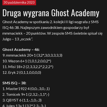
30 października 2023
Druga wygrana Ghost Academy
Ghost Academy w spotkaniu 2. kolejki II ligi wygrała z SMS
ISQ 46:38. Najlepszym zawodnikiem gospodarzy był
mmmaciekk – 20 punktów. W zespole SMS świetnie spisał się
Julgo – 13 „oczek”.
Ghost Academy – 46:
9. mmmaciekk 20+1 (3,2*,3,0,3,3,3,3)
10. Wazon 6+1 (1,0,1,2,0,0,2*)
11. Misi 18+2 (2,3,3,2,2*,2,2,2*)
12. Eryk 2 (0,1,1,0,0,0,0)
SMS ISQ – 38:
1. Master1922 4 (0,0,-,3,0,-,1)
2. Tomicek 9+1 (2,3,2,-,1,1*,-)
3. QBYST 6 (1,1,-,1,0,-,3)
4. Julgo 13+1 (3,2*,2,3,-,3,-)