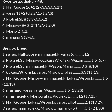
Rycerze Zodiaku – 48:
1. HalfGoose 16+1 (2,-,3,3,3,0,3,2*)
2. yaras 11+2 (d,2,2*,1,-,1,2*,3)
3. PiotrekSL 8 (3,3,-,0,0,-,2)
4. Misiowy 8+3 (2*,1*,2*,-,1,2,0)
5. Mario 2 (0,2)
6. mariano 3 (3,w,0)
Bieg po biegu:
1.
rafas
, HalfGoose, mmmaciekk, yaras (d) ……..4:2
2.
PiotrekSL
, Misiowy, ŁukaszWroński, Wazon ……..1:5 (5:7)
3.
PiotrekSL
, mmmaciekk, Wazon, Mario ……..3:3 (8:10)
4.
ŁukaszWroński
, yaras, Misiowy, rafas ……..3:3 (11:13)
5.
HalfGoose
, Misiowy, mmmaciekk, ŁukaszWroński ……..1:5
(12:18)
6.
mariano
, yaras, rafas, Wazon ……..1:5 (13:23)
7.
mmmaciekk
, Mario, rafas, PiotrekSL ……..4:2 (17:25)
8.
HalfGoose
, ŁukaszWroński, yaras, Elliot ……..2:4 (19:29)
9.
rafas
, mmmaciekk, Misiowy, mariano (w) ……..5:1 (24:30)