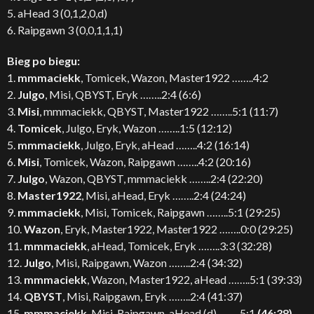
5. aHead 3 (0,1,2,0,d)
6. Raipgawn 3 (0,0,1,1,1)
Bieg po biegu:
1.
mmmaciekk
, Tomicek, Wazon, Master1922 ……..4:2
2.
Julgo
, Misi, QBYST, Eryk ……..2:4 (6:6)
3.
Misi
, mmmaciekk, QBYST, Master1922 ……..5:1 (11:7)
4.
Tomicek
, Julgo, Eryk, Wazon ……..1:5 (12:12)
5.
mmmaciekk
, Julgo, Eryk, aHead ……..4:2 (16:14)
6.
Misi
, Tomicek, Wazon, Raipgawn ……..4:2 (20:16)
7.
Julgo
, Wazon, QBYST, mmmaciekk ……..2:4 (22:20)
8.
Master1922
, Misi, aHead, Eryk ……..2:4 (24:24)
9.
mmmaciekk
, Misi, Tomicek, Raipgawn ……..5:1 (29:25)
10.
Wazon
, Eryk, Master1922, Master1922 ……..0:0 (29:25)
11.
mmmaciekk
, aHead, Tomicek, Eryk ……..3:3 (32:28)
12.
Julgo
, Misi, Raipgawn, Wazon ……..2:4 (34:32)
13.
mmmaciekk
, Wazon, Master1922, aHead ……..5:1 (39:33)
14.
QBYST
, Misi, Raipgawn, Eryk ……..2:4 (41:37)
15.
mmmaciekk
, Misi, Raipgawn, aHead (d) ……..5:1
(46:38)