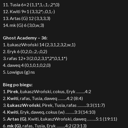
11. Tusia 6+2 (1,1*,1,-,1,-,2*,0)
12. Kwiti 9+1 (3,3,2*,-,0,1,-)
13. Artas (G) 12 (3,3,3,3)
14. mk (G) 6 (3,0,w,3)
Ghost Academy – 36:
1. ŁukaszWroński 14 (2,3,1,2,3,2,w,1)
2. Eryk 6 (0,2,0,-,2,-,0,2)
3. rafas 12+3 (2,0,2,3,1*,2*,0,1,1*)
4. daweq 4 (0,1,0,1,0,2,0)
5. Lowigus (g) ns
Bieg po biegu:
1.
Pirek
, ŁukaszWroński, cokus, Eryk ……..4:2
2.
Kwiti
, rafas, Tusia, daweq ……..4:2 (8:4)
3.
ŁukaszWroński
, Pirek, Tusia, rafas ……..3:3 (11:7)
4.
Kwiti
, Eryk, daweq, cokus (w) ……..3:3 (14:10)
5.
Artas (G)
, Kwiti, ŁukaszWroński, daweq ……..5:1 (19:11)
6.
mk (G)
, rafas, Tusia, Eryk ……..4:2 (23:13)