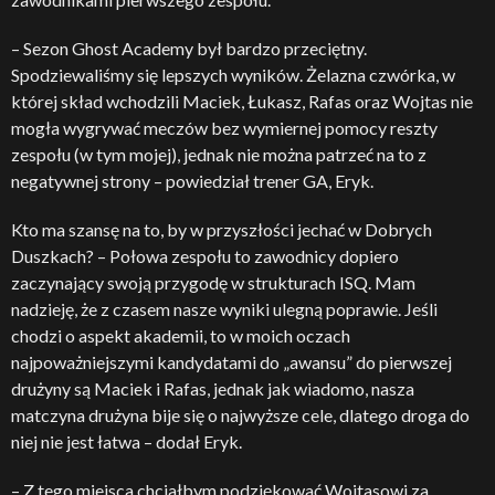
– Sezon Ghost Academy był bardzo przeciętny.
Spodziewaliśmy się lepszych wyników. Żelazna czwórka, w
której skład wchodzili Maciek, Łukasz, Rafas oraz Wojtas nie
mogła wygrywać meczów bez wymiernej pomocy reszty
zespołu (w tym mojej), jednak nie można patrzeć na to z
negatywnej strony – powiedział trener GA, Eryk.
Kto ma szansę na to, by w przyszłości jechać w Dobrych
Duszkach? – Połowa zespołu to zawodnicy dopiero
zaczynający swoją przygodę w strukturach ISQ. Mam
nadzieję, że z czasem nasze wyniki ulegną poprawie. Jeśli
chodzi o aspekt akademii, to w moich oczach
najpoważniejszymi kandydatami do „awansu” do pierwszej
drużyny są Maciek i Rafas, jednak jak wiadomo, nasza
matczyna drużyna bije się o najwyższe cele, dlatego droga do
niej nie jest łatwa – dodał Eryk.
– Z tego miejsca chciałbym podziękować Wojtasowi za