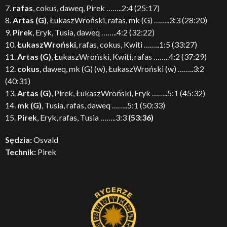
7.
rafas
, cokus, daweq, Pirek ……..2:4 (25:17)
8.
Artas (G)
, ŁukaszWroński, rafas, mk (G) ……..3:3 (28:20)
9.
Pirek
, Eryk, Tusia, daweq ……..4:2 (32:22)
10.
ŁukaszWroński
, rafas, cokus, Kwiti ……..1:5 (33:27)
11.
Artas (G)
, ŁukaszWroński, Kwiti, rafas ……..4:2 (37:29)
12.
cokus
, daweq, mk (G) (w), ŁukaszWroński (w) ……..3:2
(40:31)
13.
Artas (G)
, Pirek, ŁukaszWroński, Eryk ……..5:1 (45:32)
14.
mk (G)
, Tusia, rafas, daweq ……..5:1 (50:33)
15.
Pirek
, Eryk, rafas, Tusia ……..3:3
(53:36)
Sędzia:
Osvald
Technik:
Pirek