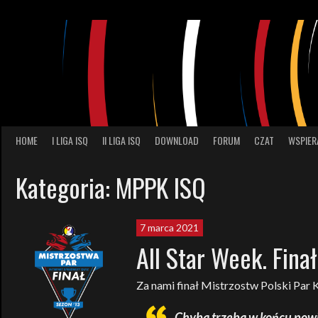
Skip
to
content
HOME
I LIGA ISQ
II LIGA ISQ
DOWNLOAD
FORUM
CZAT
WSPIER
Kategoria:
MPPK ISQ
7 marca 2021
All Star Week. Fin
Za nami finał Mistrzostw Polski Par
Chyba trzeba w końcu powi