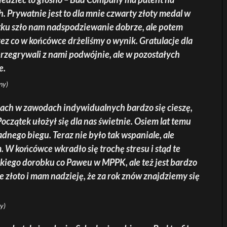
 Prywatnie jest to dla mnie czwarty złoty medal w
tku szło nam nadspodziewanie dobrze, ale potem
ez co w końcówce drżeliśmy o wynik. Gratulacje dla
rzegrywali z nami podwójnie, ale w pozostałych
e.
ny)
ach w zawodach indywidualnych bardzo się cieszę,
Początek ułożył się dla nas świetnie. Osiem lat temu
adnego biegu. Teraz nie było tak wspaniale, ale
 W końcówce wkradło się trochę stresu i stąd te
akiego dorobku co Paweu w MPPK, ale też jest bardzo
złoto i mam nadzieję, że za rok znów znajdziemy się
y)