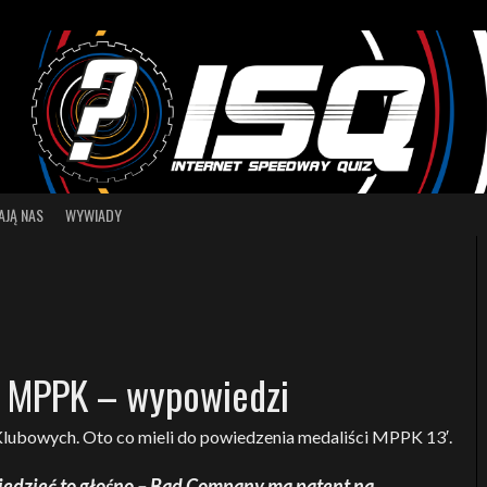
AJĄ NAS
WYWIADY
ał MPPK – wypowiedzi
 Klubowych. Oto co mieli do powiedzenia medaliści MPPK 13′.
edzieć to głośno – Bad Company ma patent na