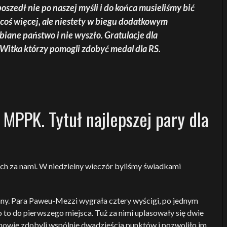
szedł nie po naszej myśli i do końca musieliśmy bić
a coś więcej, ale niestety w biegu dodatkowym
biane państwo i nie wyszło. Gratulacje dla
 Witka którzy pomogli zdobyć medal dla RS.
ł MPPK. Tytuł najlepszej pary dla
ch za nami. W niedzielny wieczór byliśmy świadkami
. Para Paweu-Mezzi wygrała cztery wyścigi, po jednym
 to do pierwszego miejsca. Tuż za nimi uplasowały się dwie
 Panowie zdobyli wspólnie dwadzieścia punktów i pozwoliło im