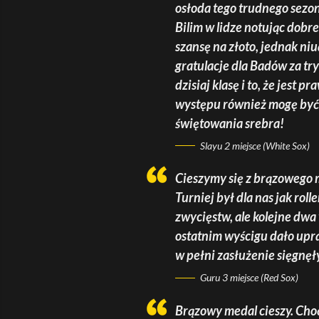
osłoda tego trudnego sezon
Bilim w lidze notując dobre
szansę na złoto, jednak ni
gratulacje dla Badów za try
dzisiaj klasę i to, że jest
występu również mogę być 
świętowania srebra!
Slayu 2 miejsce (White Sox)
Cieszymy się z brązowego 
Turniej był dla nas jak ro
zwycięstw, ale kolejne dwa 
ostatnim wyścigu dało upra
w pełni zasłużenie sięgnęł
Guru 3 miejsce (Red Sox)
Brązowy medal cieszy. Choć