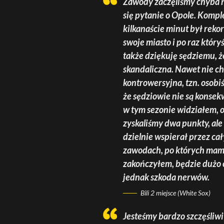
Zawody zaczęliśmy chyba na
się pytanie o Opole. Kompl
kilkanaście minut był rekor
swoje miasto i po raz który
także dziękuję sędziemu, ż
skandaliczna. Nawet nie ch
kontrowersyjna, tzn. osobi
że sędziowie nie są konsek
w tym sezonie widziałem, o
zyskaliśmy dwa punkty, ale 
dzielnie wspierał przez c
zawodach, po których mam s
zakończyłem, będzie dużo c
jednak szkoda nerwów.
Bili 2 miejsce (White Sox)
Jesteśmy bardzo szczęśliwi