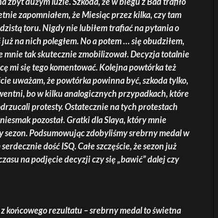
 zbyt dużym luzie. Szkoda, że w biegu z Bad trafiło
etnie zapomniałem, że Miesiąc przez kilka, czy tam
dzistą toru. Nigdy nie lubiłem trafiać na pytania o
ś już na nich poległem. No a potem … się obudziłem,
e mnie tak skutecznie zmobilizował. Decyzja totalnie
cę mi się tego komentować. Kolejna powtórka też
ście uważam, że powtórka powinna być, szkoda tylko,
wentni, bo w kilku analogicznych przypadkach, które
drzucali protesty. Ostatecznie na tych protestach
niesmak pozostał. Gratki dla Slaya, który mnie
ały sezon. Podsumowując zdobyliśmy srebrny medal w
erdecznie dość ISQ. Całe szczęście, że sezon już
zasu na podjęcie decyzji czy się „bawić” dalej czy
 z końcowego rezultatu – srebrny medal to świetna