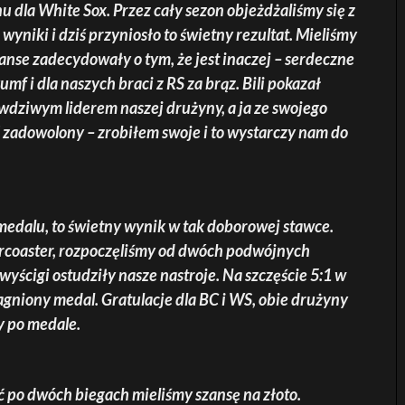
u dla White Sox. Przez cały sezon objeżdżaliśmy się z
 wyniki i dziś przyniosło to świetny rezultat. Mieliśmy
uanse zadecydowały o tym, że jest inaczej – serdeczne
umf i dla naszych braci z RS za brąz. Bili pokazał
 prawdziwym liderem naszej drużyny, a ja ze swojego
zadowolony – zrobiłem swoje i to wystarczy nam do
medalu, to świetny wynik w tak doborowej stawce.
llercoaster, rozpoczęliśmy od dwóch podwójnych
wyścigi ostudziły nasze nastroje. Na szczęście 5:1 w
gniony medal. Gratulacje dla BC i WS, obie drużyny
y po medale.
 po dwóch biegach mieliśmy szansę na złoto.