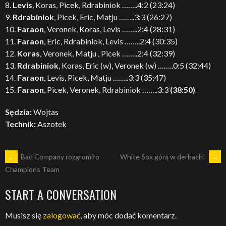
8.
Levis
, Koras, Picek, Rdrabiniok ……..4:2 (23:24)
9.
Rdrabiniok
, Picek, Eric, Matju ……..3:3 (26:27)
10.
Faraon
, Veronek, Koras, Levis ……..2:4 (28:31)
11.
Faraon
, Eric, Rdrabiniok, Levis ……..2:4 (30:35)
12.
Koras
, Veronek, Matju , Picek ……..2:4 (32:39)
13.
Rdrabiniok
, Koras, Eric (w), Veronek (w) ……..0:5 (32:44)
14.
Faraon
, Levis, Picek, Matju ……..3:3 (35:47)
15.
Faraon
, Picek, Veronek, Rdrabiniok ……..3:3
(38:50)
Sędzia:
Wojtas
Technik:
Aszotek
POST
←
Bad Company rozgromiło
White Sox górą w derbach!
→
Champions Team
NAVIGATION
START A CONVERSATION
Musisz się
zalogować
, aby móc dodać komentarz.