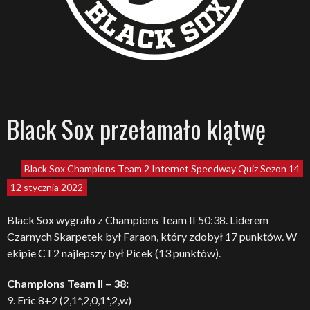
Black Sox przełamało klątwę
Black Sox
Champions Team 2
Internet Speedway Quiz
Sezon 14
12 stycznia 2022
Black Sox wygrało z Champions Team II 50:38. Liderem
Czarnych Skarpetek był Faraon, który zdobył 17 punktów. W
ekipie CT2 najlepszy był Picek (13 punktów).
Champions Team II – 38:
9. Eric 8+2 (2,1*,2,0,1*,2,w)