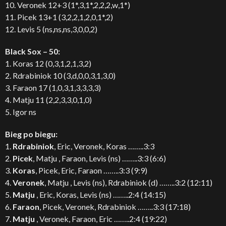
10. Veronek 12+3 (1*,3,1*,2,2,2,w,1*)
11. Picek 13+1 (3,2,2,1,2,0,1*,2)
12. Levis 5 (ns,ns,ns,3,0,0,2)
Black Sox – 50:
1. Koras 12 (0,3,1,2,1,3,2)
2. Rdrabiniok 10 (3,d,0,0,3,1,3,0)
3. Faraon 17 (1,0,3,1,3,3,3,3)
4. Matju 11 (2,2,3,3,0,1,0)
5. Igor ns
Bieg po biegu:
1.
Rdrabiniok
, Eric, Veronek, Koras ……..3:3
2.
Picek
, Matju , Faraon, Levis (ns) ……..3:3 (6:6)
3.
Koras
, Picek, Eric, Faraon ……..3:3 (9:9)
4.
Veronek
, Matju , Levis (ns), Rdrabiniok (d) ……..3:2 (12:11)
5.
Matju
, Eric, Koras, Levis (ns) ……..2:4 (14:15)
6.
Faraon
, Picek, Veronek, Rdrabiniok ……..3:3 (17:18)
7.
Matju
, Veronek, Faraon, Eric ……..2:4 (19:22)