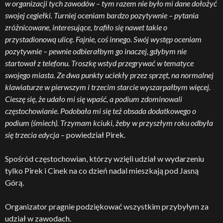
w organizacji tych zawodów – tym razem nie było mi dane dołożyć
swojej cegiełki. Turniej oceniam bardzo pozytywnie – pytania
zróżnicowane, interesujące, trafiło się nawet takie o
przystadionową ulicę. Fajnie, coś innego. Swój występ oceniam
pozytywnie – pewnie odbierałbym go inaczej, gdybym nie
startował z telefonu. Troszkę wstyd przegrywać w tematyce
swojego miasta. Ze dwa punkty uciekły przez sprzęt, na normalnej
klawiaturze w pierwszym i trzecim starcie wyszarpałbym więcej.
Cieszę się, że udało mi się wpaść, a podium zdominowali
częstochowianie. Podobała mi się też obsada dodatkowego o
podium (śmiech). Trzymam kciuki, żeby w przyszłym roku odbyła
się trzecia edycja
– powiedział Pirek.
Spośród częstochowian, którzy wzięli udział w wydarzeniu
tylko Pirek i Cinek na co dzień nadal mieszkają pod Jasną
Górą.
Organizator pragnie podziękować wszystkim przybyłym za
udział w zawodach.