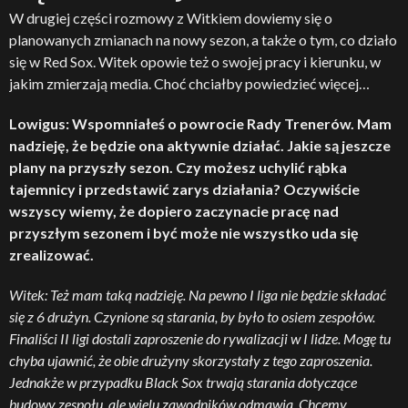
W drugiej części rozmowy z Witkiem dowiemy się o
planowanych zmianach na nowy sezon, a także o tym, co działo
się w Red Sox. Witek opowie też o swojej pracy i kierunku, w
jakim zmierzają media. Choć chciałby powiedzieć więcej…
Lowigus: Wspomniałeś o powrocie Rady Trenerów. Mam
nadzieję, że będzie ona aktywnie działać. Jakie są jeszcze
plany na przyszły sezon. Czy możesz uchylić rąbka
tajemnicy i przedstawić zarys działania? Oczywiście
wszyscy wiemy, że dopiero zaczynacie pracę nad
przyszłym sezonem i być może nie wszystko uda się
zrealizować.
Witek: Też mam taką nadzieję. Na pewno I liga nie będzie składać
się z 6 drużyn. Czynione są starania, by było to osiem zespołów.
Finaliści II ligi dostali zaproszenie do rywalizacji w I lidze. Mogę tu
chyba ujawnić, że obie drużyny skorzystały z tego zaproszenia.
Jednakże w przypadku Black Sox trwają starania dotyczące
budowy zespołu, ale wielu zawodników odmawia. Chcemy