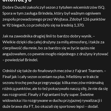
Dobre Duszki zakończył sezon z tytułem wicemistrzów ISQ.
Spora w tym zasługa Brindela, który był ważnym ogniwem
zespołu prowadzonego przez Wojtasa. Zdobył 126 punktów
w 92 biegach, co przełożyło się na średnią 1,370.
Jak na zawodnika drugiej linii to bardzo dobry wynik. –
Wielkie dzięki dla całej drużyny za miłą atmosferę, i także za
cierpliwość dla mnie, bo za bardzo się w życie quizu nie
angażowałem, co pewnie mogło niejednego z drużyny irytować
– powiedział Brindel.
Odniósł się także do finałowych meczów z Fajrant Teamem. –
Finał jak i cały sezon oceniam na plus. Mieliśmy w trakcie
sezonu trochę pecha przegrywając kilka meczów minimalną
różnicą punktów, ale to też pokazywało naszą siłę, że nie da się
nas rozgromić. Finały z Fajrantami były super. Świetne
widowiska i to rozgrywane w duchu przyjaznej rywalizacji i
duże brawa dla FT, bo okazali się sportowo lepsi – dodał.