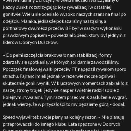
każdy punkt, rozstrzygając losy rywalizacji w ostatniej
gonitwie. Wielu nie oceniało wysoko naszych szans na finał po
odejściu Malaka, jednakże pokazaliśmy naszą siłę, a
półfinałowy dwumecz przeciw BF był w naszym wykonaniu
prawdziwym popisem – powiedział Speed, który był jednym z
liderów Dobrych Duszków.
– Do pełni szczęścia brakowało nam stabilizacji formy,
zdarzały się spotkania, w których solidarnie zawodziliśmy.
Początek finałowej walki przeciw FT napędził rywalom sporo
strachu. Fajranci mieli jednak w rezerwie mocne ogniwa i
skutecznie gonili wynik. W kluczowych momentach zabrakło z
naszej strony trójek, jedynie Kasper świetnie radził sobie z
kolejnymi rywalami. Tym razem przeciwnik zasłużenie wygrał,
jednak wierzę, że w przyszłości to my będziemy górą – dodał.
Speed wyjawił też swoje plany na kolejny sezon. – Nie planuję
przeprowadzki do innego klubu. Lata spędzone w Dobrych
Duszkach zbudowały silne poczucie tożsamości. Jestem