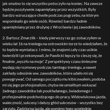
jak smutno to się wszystko potoczyło na koniec. Na zawsze
będzie pozytywnie zapamiętany przez wszystkich. Były
bardzo wzruszające chwile podczas pogrzebu, na którym
wspominało go wiele osób. Również bardzo ładnie
upamiętniany przez drużynę z Wrocławia i jej zawodników.
2. Bartosz Zmarzlik – kiedy pierwszy raz go zobaczyłem w
wieku lat 16 na treningu na ostrowskim torze to wiedziałem, że
to będzie wymiatacz. I mimo, że znajomi cały czas usilnie
twierdzili i przekonywali, że Pawlicki lepszy to cieszę się, że
finalnie „wyszło na moje”. Z perspektywy czasu śmieszne
wydają się rozmowy podczas tamtego treningu, a nawet
zakłady odnośnie ww. zawodników, które udało mi się
powygrywać. Od samego początku mu kibicowałem, podoba
mi się jego profesjonalizm, chyba nie umiałbym wskazać
żadnego zawodnika tak poukładanego, świadomego i
profesjonalnie podchodzącego do pracy. Widowiskowa jazda,
waleczność, sukcesy i dalszy głód sukcesów – wszystko bez
zarzutu. Zadziorna jazda, ale pomimo tego względnie