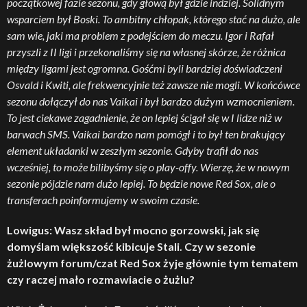
początkowej fazie sezonu, gdy głową był gdzie indziej. Solidnym
wsparciem był Boski. To ambitny chłopak, którego stać na dużo, ale
sam wie, jaki ma problem z podejściem do meczu. Igor i Rafał
przyszli z II ligi i przekonaliśmy się na własnej skórze, że różnica
między ligami jest ogromna. Gośćmi byli bardziej doświadczeni
Osvald i Kwiti, ale frekwencyjnie też zawsze nie mogli. W końcówce
sezonu dołączył do nas Vaikai i był bardzo dużym wzmocnieniem.
To jest ciekawe zagadnienie, że on lepiej ścigał się w I lidze niż w
barwach SMS. Vaikai bardzo nam pomógł i to był ten brakujący
element układanki w zeszłym sezonie. Gdyby trafił do nas
wcześniej, to może bilibyśmy się o play-offy. Wierzę, że w nowym
sezonie pójdzie nam dużo lepiej. To będzie nowe Red Sox, ale o
transferach poinformujemy w swoim czasie.
Lowigus: Wasz skład był mocno gorzowski, jak się
domyślam większość kibicuje Stali. Czy w sezonie
żużlowym forum/czat Red Sox żyje głównie tym tematem
czy raczej mało rozmawiacie o żużlu?