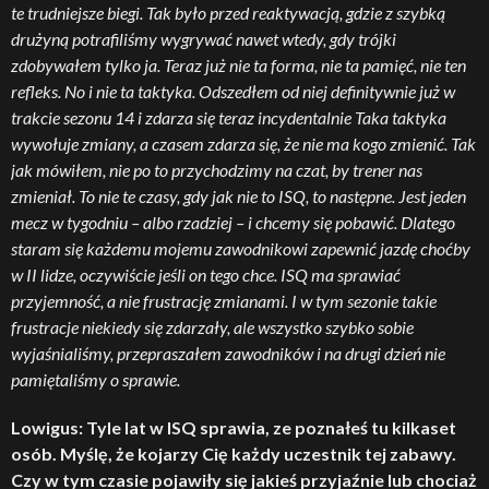
te trudniejsze biegi. Tak było przed reaktywacją, gdzie z szybką
drużyną potrafiliśmy wygrywać nawet wtedy, gdy trójki
zdobywałem tylko ja. Teraz już nie ta forma, nie ta pamięć, nie ten
refleks. No i nie ta taktyka. Odszedłem od niej definitywnie już w
trakcie sezonu 14 i zdarza się teraz incydentalnie Taka taktyka
wywołuje zmiany, a czasem zdarza się, że nie ma kogo zmienić. Tak
jak mówiłem, nie po to przychodzimy na czat, by trener nas
zmieniał. To nie te czasy, gdy jak nie to ISQ, to następne. Jest jeden
mecz w tygodniu – albo rzadziej – i chcemy się pobawić. Dlatego
staram się każdemu mojemu zawodnikowi zapewnić jazdę choćby
w II lidze, oczywiście jeśli on tego chce. ISQ ma sprawiać
przyjemność, a nie frustrację zmianami. I w tym sezonie takie
frustracje niekiedy się zdarzały, ale wszystko szybko sobie
wyjaśnialiśmy, przepraszałem zawodników i na drugi dzień nie
pamiętaliśmy o sprawie.
Lowigus: Tyle lat w ISQ sprawia, ze poznałeś tu kilkaset
osób. Myślę, że kojarzy Cię każdy uczestnik tej zabawy.
Czy w tym czasie pojawiły się jakieś przyjaźnie lub chociaż