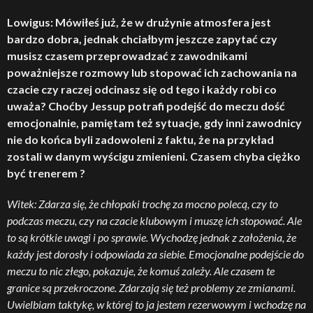
Lowigus: Mówiłeś już, że w drużynie atmosfera jest
bardzo dobra, jednak chciałbym jeszcze zapytać czy
musisz czasem przeprowadzać z zawodnikami
poważniejsze rozmowy lub stopować ich zachowania na
czacie czy raczej odcinasz się od tego i każdy robi co
uważa? Choćby Jessup potrafi podejść do meczu dość
emocjonalnie, pamiętam też sytuacje, gdy inni zawodnicy
nie do końca byli zadowoleni z faktu, że na przykład
zostali w danym wyścigu zmienieni. Czasem chyba ciężko
być trenerem ?
Witek: Zdarza się, że chłopaki trochę za mocno polecą, czy to
podczas meczu, czy na czacie klubowym i muszę ich stopować. Ale
to są krótkie uwagi i po sprawie. Wychodzę jednak z założenia, że
każdy jest dorosły i odpowiada za siebie. Emocjonalne podejście do
meczu to nic złego, pokazuje, że komuś zależy. Ale czasem te
granice są przekroczone. Zdarzają się też problemy ze zmianami.
Uwielbiam taktykę, w której to ja jestem rezerwowym i wchodzę na