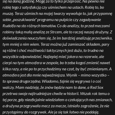
się na daną godzinę. Mogę za to tylko przeprosić. Na pewno nie
robię tego z satysfakcją czy uśmiechem na ustach. Robię to, bo
muszę. Teraz uśmiech na mojej twarzy wywołuje to, jak przypomnę
sobie „poszukiwanie” programu na pulpicie czy zagadywanie
Rudolfa na sto różnych tematów. Co do analizy, to przed meczami
robimy taką małą analizę ze Strcem, ale to raczej naszej drużyny. Z
doświadczenia nauczyłem się, że im bardziej analizuję przeciwnika,
tym mniej o nim wiem. Teraz można już zamieszać składem, pary
są różne i choć możliwości taktycznych jest dużo, to trudno na
wszystkie odpowiedzieć. Najlepiej mieć jokera na rezerwie, ale
cierpi na tym atmosfera w zespole, bo trzeba kogoś zmienić nawet
kilka razy, a nie po to przychodzimy na czat, by być zmienianym. A
atmosfera jest dla mnie najważniejsza. Wynik – mimo wszystko –
to sprawa drugorzędna. Wiadomo, fajnie się wygrywa i o coś
walczy. Mam nadzieję, że znów będzie nam to dane, a Red Sox
przetrwa swoje najtrudniejsze chwile w historii. Wszak rok temu o
tej porze, gdy nieoficjalnie wiedziałem o czekających nas zmianach,
a drużyna przegrywała mecz za mecze, istniało zagrożenie, że nie
przystąpimy do rozgrywek. Ale ja się tak łatwo nie poddaję.