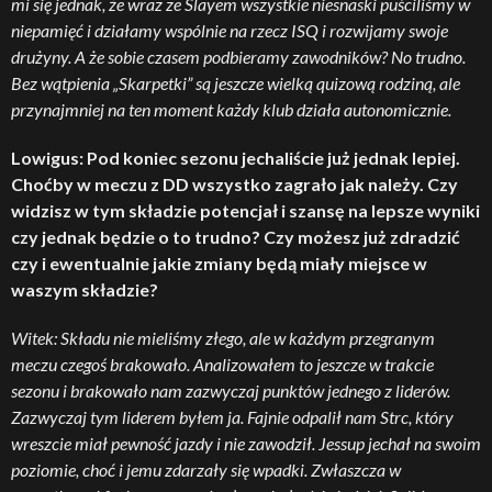
mi się jednak, że wraz ze Slayem wszystkie niesnaski puściliśmy w
niepamięć i działamy wspólnie na rzecz ISQ i rozwijamy swoje
drużyny. A że sobie czasem podbieramy zawodników? No trudno.
Bez wątpienia „Skarpetki” są jeszcze wielką quizową rodziną, ale
przynajmniej na ten moment każdy klub działa autonomicznie.
Lowigus: Pod koniec sezonu jechaliście już jednak lepiej.
Choćby w meczu z DD wszystko zagrało jak należy. Czy
widzisz w tym składzie potencjał i szansę na lepsze wyniki
czy jednak będzie o to trudno? Czy możesz już zdradzić
czy i ewentualnie jakie zmiany będą miały miejsce w
waszym składzie?
Witek: Składu nie mieliśmy złego, ale w każdym przegranym
meczu czegoś brakowało. Analizowałem to jeszcze w trakcie
sezonu i brakowało nam zazwyczaj punktów jednego z liderów.
Zazwyczaj tym liderem byłem ja. Fajnie odpalił nam Strc, który
wreszcie miał pewność jazdy i nie zawodził. Jessup jechał na swoim
poziomie, choć i jemu zdarzały się wpadki. Zwłaszcza w