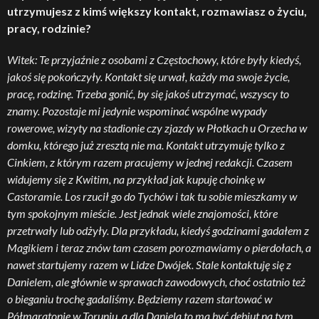
utrzymujesz z kimś większy kontakt, rozmawiasz o życiu,
pracy, rodzinie?
Witek: Te przyjaźnie z osobami z Częstochowy, które były kiedyś,
jakoś się pokończyły. Kontakt się urwał, każdy ma swoje życie,
pracę, rodzinę. Trzeba gonić, by się jakoś utrzymać, wszyscy to
znamy. Pozostaje mi jedynie wspominać wspólne wypady
rowerowe, wizyty na stadionie czy zjazdy w Płotkach u Orzecha w
domku, którego już zresztą nie ma. Kontakt utrzymuję tylko z
Cinkiem, z którym razem pracujemy w jednej redakcji. Czasem
widujemy się z Kwitim, na przykład jak kupuję choinkę w
Castoramie. Los rzucił go do Tychów i tak tu sobie mieszkamy w
tym spokojnym mieście. Jest jednak wiele znajomości, które
przetrwały lub odżyły. Dla przykładu, kiedyś godzinami gadałem z
Magikiem i teraz znów tam czasem porozmawiamy o pierdołach, a
nawet startujemy razem w Lidze Dwójek. Stale kontaktuję się z
Danielem, ale głównie w sprawach zawodowych, choć ostatnio też
o bieganiu trochę gadaliśmy. Będziemy razem startować w
Półmaratonie w Toruniu, a dla Daniela to ma być debiut na tym