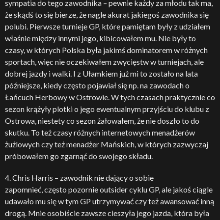
sympatia do tego zawodnika – pewnie każdy za młodu tak ma,
że skądś to się bierze, że nagle akurat jakiegoś zawodnika się
polubi. Pierwsze turnieje GP, które pamiętam były z udziałem
właśnie między innymi jego, kibicowałem mu. Nie były to
czasy, w których Polska była jakimś dominatorem w różnych
sportach, więc nie oczekiwałem zwycięstw w turniejach, ale
dobrej jazdy i walki. I z Ułamkiem już mi to zostało na lata
późniejsze, kiedy często pojawiał się np. na zawodach o
Łańcuch Herbowy w Ostrowie. W tych czasach praktycznie co
sezon krążyły plotki o jego ewentualnym przyjściu do klubu z
Ostrowa, niestety co sezon żałowałem, że nie doszło to do
skutku. To też czasy różnych internetowych menadżerów
żużlowych czy też menadżer Mańskich, w których zazwyczaj
próbowałem go zgarnąć do swojego składu.
4. Chris Harris – zawodnik nie dający o sobie
zapomnieć, często pozornie outsider cyklu GP, ale jakoś ciągle
udawało mu się w tym GP utrzymywać czy też awansować inną
drogą. Mnie osobiście zawsze cieszyła jego jazda, która była