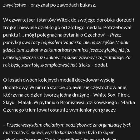
zwycięstwo –
przyznał po zawodach Łukasz.
W czwartej serii startów Witek do swojego dorobku dorzucił
trójkę i niewiele dzieliło go od złotego medalu. Potrzebował
punktu i… mógł polegnąć na pytaniu o Czechów! –
Przez
pomyłkę dwa razy napisałem Vandirka, ale na szczęście Malak
gdzieś tam szukał w zakamarkach pamięci jeszcze głębiej niż ja.
Dziękuję jeszcze raz Cinkowi za super zawody i za gratulacje. Za
rok będę starał się skompletować hat-tricka –
dodał.
O losach dwóch kolejnych medali decydował wyścig
dodatkowy. W nim na starcie pojawili się częstochowianie,
którzy na co dzień tworzą jedną drużynę – White Sox: Pirek,
Slayu i Malak. W pytaniu o Bronisława Idzikowskiego i Marka
Czernego triumfował ostatni z wymienionych graczy.
–
Przede wszystkim chciałbym podziękować za organizację tych
mistrzostw Cinkowi, wyszło bardzo fajne i było to super
zakończenie sezonu. Gratuluję Witkowi, bo po raz kolejny