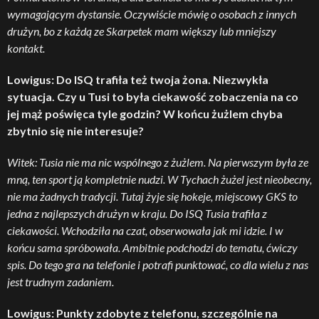
wymagającym dystansie. Oczywiście mówię o osobach z innych
drużyn, bo z każdą ze Skarpetek mam większy lub mniejszy
kontakt.
Lowigus: Do ISQ trafiła też twoja żona. Niezwykła
sytuacja. Czy u Tusi to była ciekawość zobaczenia na co
jej mąż poświęca tyle godzin? W końcu żużlem chyba
zbytnio się nie interesuje?
Witek: Tusia nie ma nic wspólnego z żużlem. Na pierwszym była ze
mną, ten sport ją kompletnie nudzi. W Tychach żużel jest nieobecny,
nie ma żadnych tradycji. Tutaj żyje się hokeje, miejscowy GKS to
jedna z najlepszych drużyn w kraju. Do ISQ Tusia trafiła z
ciekawości. Wchodziła na czat, obserwowała jak mi idzie. I w
końcu sama spróbowała. Ambitnie podchodzi do tematu, ćwiczy
spis. Do tego gra na telefonie i potrafi punktować, co dla wielu z nas
jest trudnym zadaniem.
Lowigus: Punkty zdobyte z telefonu, szczególnie na