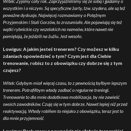
Witek: Żyjemy cały rok. Zaprzyjaźniliśmy się ze sobą i gadamy o
wszystkim i o niczym. Są specyficzne żarty, tzw. szydera, ale są też
poważne dyskusje. Najwięcej rozmawiamy o Potężnym
Przyjemskim i Stali Gorzów, to zrozumiałe. Ale pojawiają się też
wątki rybnickie czy wszelakich no nameów, które nawet nie
pamiętają, że jeździli na żużlu. Jest wesoło.
Lowigus: A jakim jesteś trenerem? Czy możesz w kilku
zdaniach opowiedzieć o tym? Czym jest dla Ciebie
trenowanie, robisz to z obowiązku czy dobrze się z tym
czujesz?
Witek: Gdybym miał więcej czasu, to z pewnością byłbym lepszym
trenerem. Potrafiłbym wtedy zadbać o regularne treningi.
Trenowanie to dla mnie dodatkowa mobilizacja, by nie zawieść
swoich zawodników. Czuję się w tym dobrze. Nawet lepiej niż przed
reaktywacją. Wtedy robiłem to niejako z obowiązku, teraz jest to
dla mnie przyjemność
Lowigus: Brak czasu z pewnością nie ułatwia trenerskiej