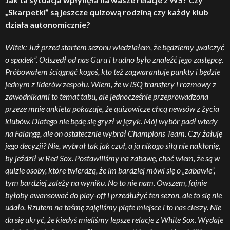
„Skarpetki” są jeszcze quizową rodziną czy każdy klub
działa autonomicznie?
Witek: Już przed startem sezonu wiedziałem, że będziemy „walczyć
o spadek”. Odszedł od nas Guru i trudno było znaleźć jego zastępcę.
Próbowałem ściągnąć kogoś, kto też zagwarantuje punkty i będzie
jednym z liderów zespołu. Wiem, że w ISQ transfery i rozmowy z
zawodnikami to temat tabu, ale jednocześnie przeprowadzona
przeze mnie ankieta pokazuje, że quizowicze chcą newsów z życia
klubów. Dlatego nie będę się gryzł w język. Mój wybór padł wtedy
na Falangę, ale on ostatecznie wybrał Champions Team. Czy żałuję
jego decyzji? Nie, wybrał tak jak czuł, a ja nikogo siłą nie nakłonię,
by jeździł w Red Sox. Postawiliśmy na zabawę, choć wiem, że są w
quizie osoby, które twierdzą, że im bardziej mówi się o „zabawie”,
tym bardziej zależy na wyniku. No to nie nam. Owszem, fajnie
byłoby awansować do play-off i przedłużyć ten sezon, ale to się nie
udało. Rzutem na taśmę zajęliśmy piąte miejsce i to nas cieszy. Nie
da się ukryć, że kiedyś mieliśmy lepsze relacje z White Sox. Wydaje