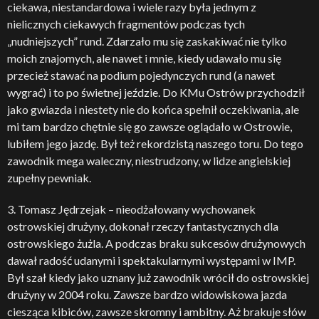
ciekawa, niestandardowa i wiele razy była jednym z
nielicznych ciekawych fragmentów podczas tych
„nudniejszych” rund. Zdarzało mu się zaskakiwać nie tylko
moich znajomych, ale nawet i mnie, kiedy udawało mu się
przecież stawać na podium pojedynczych rund (a nawet
wygrać) i to po świetnej jeździe. Do KMu Ostrów przychodził
jako gwiazda i niestety nie do końca spełnił oczekiwania, ale
mi tam bardzo chętnie się go zawsze oglądało w Ostrowie,
lubiłem jego jazdę. Był też rekordzistą naszego toru. Do tego
zawodnik mega waleczny, niestrudzony, w lidze angielskiej
zupełny pewniak.
3. Tomasz Jędrzejak – nieodżałowany wychowanek
ostrowskiej drużyny, dokonał rzeczy fantastycznych dla
ostrowskiego żużla. A podczas braku sukcesów drużynowych
dawał radość udanymi i spektakularnymi występami w IMP.
Był szał kiedy jako uznany już zawodnik wrócił do ostrowskiej
drużyny w 2004 roku. Zawsze bardzo widowiskowa jazda
ciesząca kibiców, zawsze skromny i ambitny. Aż brakuje słów