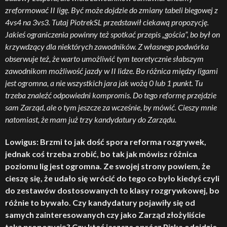
zreformować II ligę. Być może dojdzie do zmiany tabeli biegowej z
4vs4 na 3vs3. Tutaj PiotrekSL przedstawił ciekawą propozycję.
Jakieś ograniczenia powinny też spotkać przepis „gościa”, bo był on
krzywdzący dla niektórych zawodników. Z własnego podwórka
obserwuje też, że warto umożliwić tym teoretycznie słabszym
zawodnikom możliwość jazdy w II lidze. Bo różnica między ligami
jest ogromna, a nie wszystkich jara jak wożą 0 lub 1 punkt. Tu
trzeba znaleźć odpowiedni kompromis. Do tego reformę przejdzie
sam Zarząd, ale o tym jeszcze za wcześnie, by mówić. Cieszy mnie
natomiast, że mam już trzy kandydatury do Zarządu.
Lowigus: Brzmi to jak dość spora reforma rozgrywek,
jednak coś trzeba zrobić, bo tak jak mówisz różnica
poziomu lig jest ogromna. Ze swojej strony powiem, że
cieszę się, że udało się wrócić do tego co było kiedyś czyli
do zestawów dostosowanych to klasy rozgrywkowej, bo
różnie to bywało. Czy kandydatury pojawiły się od
samych zainteresowanych czy jako Zarząd złożyliście
taką propozycję? Czy ktoś jeszcze oprócz Pirka odejdzie