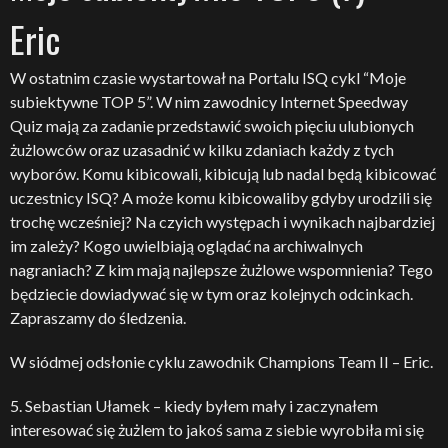
Eric
W ostatnim czasie wystartował na Portalu ISQ cykl “Moje
subiektywne TOP 5”. W nim zawodnicy Internet Speedway
Quiz mają za zadanie przedstawić swoich pięciu ulubionych
żużlowców oraz uzasadnić w kilku zdaniach każdy z tych
wyborów. Komu kibicowali, kibicują lub nadal będą kibicować
uczestnicy ISQ? A może komu kibicowaliby gdyby urodzili się
trochę wcześniej? Na czyich występach i wynikach najbardziej
im zależy? Kogo uwielbiają oglądać na archiwalnych
nagraniach? Z kim mają najlepsze żużlowe wspomnienia? Tego
będziecie dowiadywać się w tym oraz kolejnych odcinkach.
Zapraszamy do śledzenia.
W siódmej odsłonie cyklu zawodnik Champions Team II – Eric.
5. Sebastian Ułamek – kiedy byłem mały i zaczynałem
interesować się żużlem to jakoś sama z siebie wyrobiła mi się