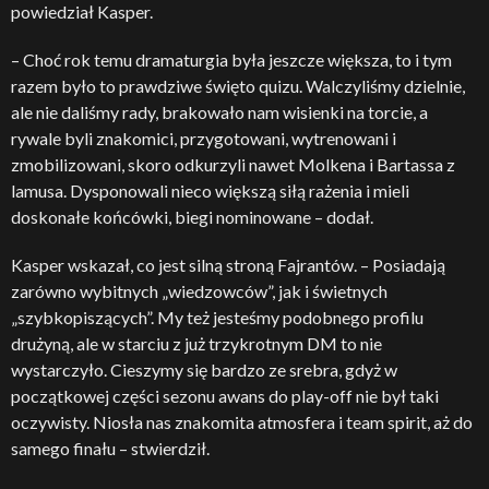
powiedział Kasper.
– Choć rok temu dramaturgia była jeszcze większa, to i tym
razem było to prawdziwe święto quizu. Walczyliśmy dzielnie,
ale nie daliśmy rady, brakowało nam wisienki na torcie, a
rywale byli znakomici, przygotowani, wytrenowani i
zmobilizowani, skoro odkurzyli nawet Molkena i Bartassa z
lamusa. Dysponowali nieco większą siłą rażenia i mieli
doskonałe końcówki, biegi nominowane – dodał.
Kasper wskazał, co jest silną stroną Fajrantów. – Posiadają
zarówno wybitnych „wiedzowców”, jak i świetnych
„szybkopiszących”. My też jesteśmy podobnego profilu
drużyną, ale w starciu z już trzykrotnym DM to nie
wystarczyło. Cieszymy się bardzo ze srebra, gdyż w
początkowej części sezonu awans do play-off nie był taki
oczywisty. Niosła nas znakomita atmosfera i team spirit, aż do
samego finału – stwierdził.