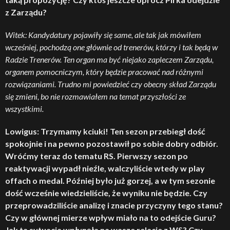
z Zarządu?
Witek: Kandydatury pojawiły się same, ale tak jak mówiłem
wcześniej, pochodzą one głównie od trenerów, którzy i tak będą w
Radzie Trenerów. Ten organ ma być niejako zapleczem Zarządu,
organem pomocniczym, który będzie pracować nad różnymi
rozwiązaniami. Trudno mi powiedzieć czy obecny skład Zarządu
się zmieni, bo nie rozmawiałem na temat przyszłości ze
wszystkimi.
Lowigus: Trzymamy kciuki! Ten sezon przebiegł dość
spokojnie i na pewno pozostawił po sobie dobry odbiór.
Wróćmy teraz do tematu RS. Pierwszy sezon po
reaktywacji wypadł nieźle, walczyliście wtedy w play
offach o medal. Później było już gorzej, a w tym sezonie
dość wcześnie wiedzieliście, że wyniku nie będzie. Czy
przeprowadziliście analizę i znacie przyczyny tego stanu?
Czy w głównej mierze wpływ miało na to odejście Guru?
Jak ta sytuacja wpłynęła na wasze relacje z WS? Czy