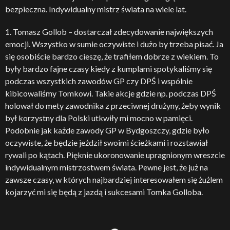
bezpieczna. Indywidualny mistrz świata na wiele lat.
1. Tomasz Gollob – dostarczał zdecydowanie największych
emocji. Wszystko w sumie oczywiste i dużo by trzeba pisać. Ja
się osobiście bardzo cieszę, że trafiłem dobrze z wiekiem. To
były bardzo fajne czasy kiedy z kumplami spotykaliśmy się
podczas wszystkich zawodów GP czy DPŚ i wspólnie
kibicowaliśmy Tomkowi. Takie akcje gdzie np. podczas DPŚ
holował do mety zawodnika z przeciwnej drużyny, żeby wynik
był korzystny dla Polski utkwiły mi mocno w pamięci.
Podobnie jak każde zawody GP w Bydgoszczy, gdzie było
oczywiste, że będzie jeździł swoimi ścieżkami i rozstawiał
rywali po kątach. Pięknie ukoronowanie upragnionym wreszcie
indywidualnym mistrzostwem świata. Pewne jest, że już na
zawsze czasy, w których najbardziej interesowałem się żużlem
kojarzyć mi się będą z jazdą i sukcesami Tomka Golloba.