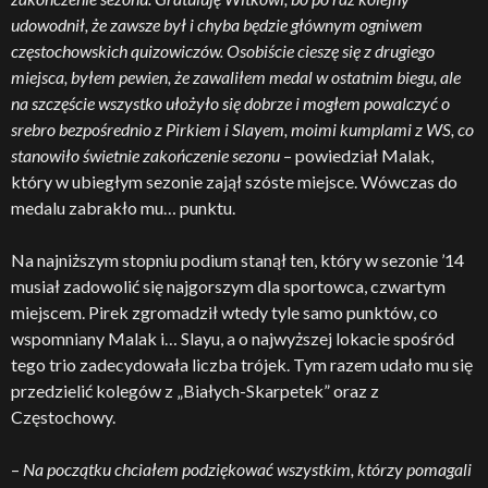
udowodnił, że zawsze był i chyba będzie głównym ogniwem
częstochowskich quizowiczów. Osobiście cieszę się z drugiego
miejsca, byłem pewien, że zawaliłem medal w ostatnim biegu, ale
na szczęście wszystko ułożyło się dobrze i mogłem powalczyć o
srebro bezpośrednio z Pirkiem i Slayem, moimi kumplami z WS, co
stanowiło świetnie zakończenie sezonu
– powiedział Malak,
który w ubiegłym sezonie zajął szóste miejsce. Wówczas do
medalu zabrakło mu… punktu.
Na najniższym stopniu podium stanął ten, który w sezonie ’14
musiał zadowolić się najgorszym dla sportowca, czwartym
miejscem. Pirek zgromadził wtedy tyle samo punktów, co
wspomniany Malak i… Slayu, a o najwyższej lokacie spośród
tego trio zadecydowała liczba trójek. Tym razem udało mu się
przedzielić kolegów z „Białych-Skarpetek” oraz z
Częstochowy.
–
Na początku chciałem podziękować wszystkim, którzy pomagali