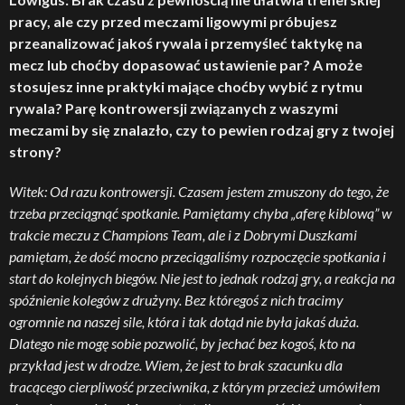
pracy, ale czy przed meczami ligowymi próbujesz
przeanalizować jakoś rywala i przemyśleć taktykę na
mecz lub choćby dopasować ustawienie par? A może
stosujesz inne praktyki mające choćby wybić z rytmu
rywala? Parę kontrowersji związanych z waszymi
meczami by się znalazło, czy to pewien rodzaj gry z twojej
strony?
Witek: Od razu kontrowersji. Czasem jestem zmuszony do tego, że
trzeba przeciągnąć spotkanie. Pamiętamy chyba „aferę kiblową” w
trakcie meczu z Champions Team, ale i z Dobrymi Duszkami
pamiętam, że dość mocno przeciągaliśmy rozpoczęcie spotkania i
start do kolejnych biegów. Nie jest to jednak rodzaj gry, a reakcja na
spóźnienie kolegów z drużyny. Bez któregoś z nich tracimy
ogromnie na naszej sile, która i tak dotąd nie była jakaś duża.
Dlatego nie mogę sobie pozwolić, by jechać bez kogoś, kto na
przykład jest w drodze. Wiem, że jest to brak szacunku dla
tracącego cierpliwość przeciwnika, z którym przecież umówiłem