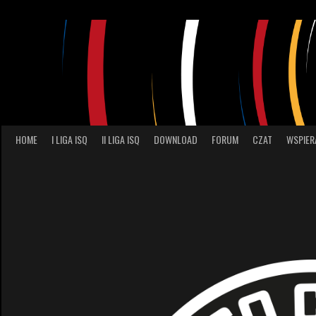
Skip
to
content
HOME
I LIGA ISQ
II LIGA ISQ
DOWNLOAD
FORUM
CZAT
WSPIER