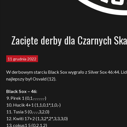
Zacięte derby dla Czarnych Sk
11 grudnia 2022
W derbowym starciu Black Sox wygrało z Silver Sox 46:44. Lid
najlepszy był Osvald (12).
Black Sox – 46:
9. Pirek 1 (0,1,-,-,-,-,-,-)
10. Hucik 4+1 (1,1,0,1*,1,0,-)
11. Tusia 5 (0,-,-,-,3,2,0)
12. Kwiti 17+2 (1,3,2*,2*,3,3,3,0)
13. cokus1 5 (0,2,1,2)