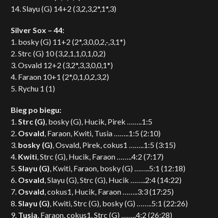
14. Slayu (G) 14+2 (3,2,3,2*,1*,3)
Silver Sox – 44:
1. bosky (G) 11+2 (2*,3,0,0,2,-,3,1*)
2. Strc (G) 10 (3,2,1,1,0,1,0,2)
3. Osvald 12+2 (3,2*,3,3,0,0,1*)
4. Faraon 10+1 (2*,0,1,0,2,3,2)
5. Rychu 1 (1)
Bieg po biegu:
1.
Strc (G)
, bosky (G), Hucik, Pirek ……..1:5
2.
Osvald
, Faraon, Kwiti, Tusia ……..1:5 (2:10)
3.
bosky (G)
, Osvald, Pirek, cokus1 ……..1:5 (3:15)
4.
Kwiti
, Strc (G), Hucik, Faraon ……..4:2 (7:17)
5.
Slayu (G)
, Kwiti, Faraon, bosky (G) ……..5:1 (12:18)
6.
Osvald
, Slayu (G), Strc (G), Hucik ……..2:4 (14:22)
7.
Osvald
, cokus1, Hucik, Faraon ……..3:3 (17:25)
8.
Slayu (G)
, Kwiti, Strc (G), bosky (G) ……..5:1 (22:26)
9.
Tusia
, Faraon, cokus1, Strc (G) ……..4:2 (26:28)