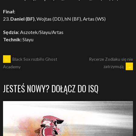
Finał:
23.
Daniel (BF)
, Wojtas (DD), hN (BF), Artas (WS)
Sędzia:
Aszotek/Slayu/Artas
Technik:
Slayu
POST
←
Black Sox rozbiło Ghost
Rycerze Zodiaku się nie
zatrzymują
→
Academy
NAVIGATION
JESTEŚ NOWY? DOŁĄCZ DO ISQ