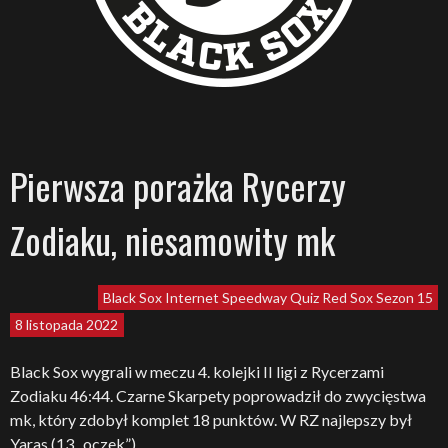
Pierwsza porażka Rycerzy
Zodiaku, niesamowity mk
Black Sox
Internet Speedway Quiz
Red Sox
Sezon 15
8 listopada 2022
Black Sox wygrali w meczu 4. kolejki II ligi z Rycerzami
Zodiaku 46:44. Czarne Skarpety poprowadził do zwycięstwa
mk, który zdobył komplet 18 punktów. W RZ najlepszy był
Yaras (13 „oczek”).