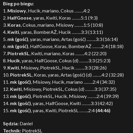
Bieg po biegu:
1.
Misiowy
, Hucik, mariano, Cokus ……..4:2
2.
HalfGoose
, yaras, Kwiti, Koras ……..5:1 (9:3)
3.
Koras
, Cokus, mariano, Misiowy ……..1:5 (10:8)
4.
Kwiti
, yaras, BomberAŻ, Hucik ……..3:3 (13:11)
5.
mk (gość)
, yaras, mariano, Artas (gość) ……..3:3 (16:14)
6.
mk (gość)
, HalfGoose, Koras, BomberAŻ ……..2:4 (18:18)
7.
PiotrekSL
, Kwiti, mariano, Koras ……..4:2 (22:20)
8.
Hucik
, yaras, HalfGoose, Cokus (d) ……..3:3 (25:23)
9.
Kwiti
, Misiowy, PiotrekSL, Hucik ……..3:3 (28:26)
10.
PiotrekSL
, Koras, yaras, Artas (gość) (d) ……..4:2 (32:28)
11.
mk (gość)
, Misiowy, Hucik, mariano ……..2:4 (34:32)
12.
Kwiti
, Misiowy, PiotrekSL, Cokus (d) ……..3:3 (37:35)
13.
mk (gość)
, PiotrekSL, Hucik, Misiowy ……..2:4 (39:39)
14.
mk (gość)
, yaras, HalfGoose, Kwiti ……..3:3 (42:42)
15.
mk (gość)
, yaras, Kwiti, PiotrekSL ……..2:4
(44:46)
Sędzia:
Daniel
Technik:
PiotrekSL