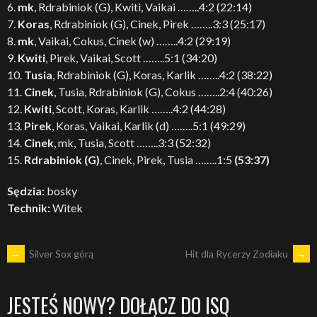
6.
mk
, Rdrabiniok (G), Kwiti, Vaikai ……..4:2 (22:14)
7.
Koras
, Rdrabiniok (G), Cinek, Pirek ……..3:3 (25:17)
8.
mk
, Vaikai, Cokus, Cinek (w) ……..4:2 (29:19)
9.
Kwiti
, Pirek, Vaikai, Scott ……..5:1 (34:20)
10.
Tusia
, Rdrabiniok (G), Koras, Karlik ……..4:2 (38:22)
11.
Cinek
, Tusia, Rdrabiniok (G), Cokus ……..2:4 (40:26)
12.
Kwiti
, Scott, Koras, Karlik ……..4:2 (44:28)
13.
Pirek
, Koras, Vaikai, Karlik (d) ……..5:1 (49:29)
14.
Cinek
, mk, Tusia, Scott ……..3:3 (52:32)
15.
Rdrabiniok (G)
, Cinek, Pirek, Tusia ……..1:5
(53:37)
Sędzia:
bosky
Technik:
Witek
POST
←
Silver Sox górą
Hit dla Rycerzy Zodiaku
→
NAVIGATION
JESTEŚ NOWY? DOŁĄCZ DO ISQ