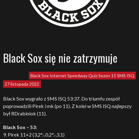
Black Sox się nie zatrzymuje
Black Sox
Internet Speedway Quiz
Sezon 15
SMS ISQ
27 listopada 2022
Black Sox wygrało z SMS ISQ 53:37. Do triumfu zespół
poprowadzili Pirek i mk (po 11). Z kolei w SMS ISQ najlepszy
był RDrabiniok (11).
Black Sox – 53:
9. Pirek 11+2 (3,2*,-,0,2*,-,3,1)