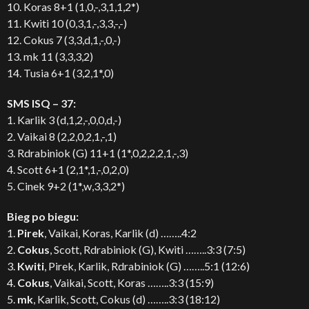
10. Koras 8+1 (1,0,-,3,1,1,2*)
11. Kwiti 10 (0,3,1,-,3,3,-,-)
12. Cokus 7 (3,3,d,1,-,0,-)
13. mk 11 (3,3,3,2)
14. Tusia 6+1 (3,2,1*,0)
SMS ISQ – 37:
1. Karlik 3 (d,1,2,-,0,0,d,-)
2. Vaikai 8 (2,2,0,2,1,-,1)
3. Rdrabiniok (G) 11+1 (1*,0,2,2,2,1,-,3)
4. Scott 6+1 (2,1*,1,-,0,2,0)
5. Cinek 9+2 (1*,w,3,3,2*)
Bieg po biegu:
1.
Pirek
, Vaikai, Koras, Karlik (d) ……..4:2
2.
Cokus
, Scott, Rdrabiniok (G), Kwiti ……..3:3 (7:5)
3.
Kwiti
, Pirek, Karlik, Rdrabiniok (G) ……..5:1 (12:6)
4.
Cokus
, Vaikai, Scott, Koras ……..3:3 (15:9)
5.
mk
, Karlik, Scott, Cokus (d) ……..3:3 (18:12)