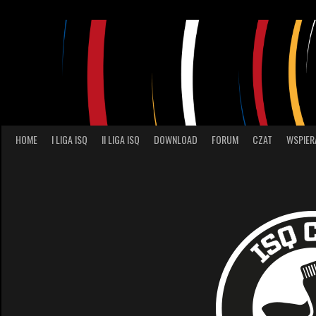
Skip
to
content
HOME
I LIGA ISQ
II LIGA ISQ
DOWNLOAD
FORUM
CZAT
WSPIER