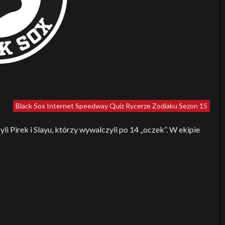
Black Sox
Internet Speedway Quiz
Rycerze Zodiaku
Sezon 15
i Pirek i Slayu, którzy wywalczyli po 14 „oczek”. W ekipie