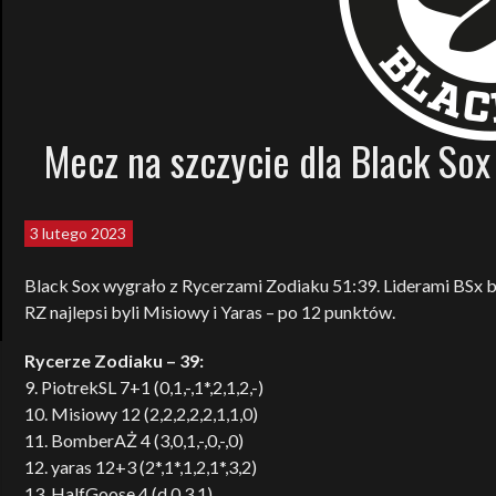
Mecz na szczycie dla Black Sox
3 lutego 2023
Black Sox wygrało z Rycerzami Zodiaku 51:39. Liderami BSx byl
RZ najlepsi byli Misiowy i Yaras – po 12 punktów.
Rycerze Zodiaku – 39:
9. PiotrekSL 7+1 (0,1,-,1*,2,1,2,-)
10. Misiowy 12 (2,2,2,2,2,1,1,0)
11. BomberAŻ 4 (3,0,1,-,0,-,0)
12. yaras 12+3 (2*,1*,1,2,1*,3,2)
13. HalfGoose 4 (d,0,3,1)