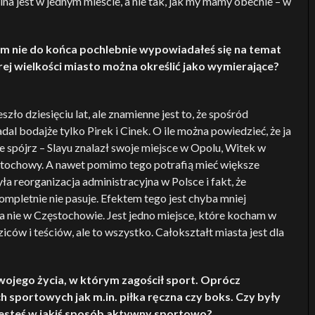
ina jest w jednym mieście, a nie tak, jak my mamy obecnie – w
am nie do końca pochlebnie wypowiadałeś się na temat
ej wielkości miasto można określić jako wymierające?
ło dziesięciu lat, ale znamienne jest to, że spośród
 bodajże tylko Pirek i Cinek. O ile można powiedzieć, że ja
e spójrz – Slayu znalazł swoje miejsce w Opolu, Witek w
stochowy. A nawet pomimo tego potrafią mieć większe
a reorganizacja administracyjna w Polsce i fakt, że
mpletnie nie pasuje. Efektem tego jest chyba mniej
, a nie w Częstochowie. Jest jedno miejsce, które kocham w
iców i teściów, ale to wszystko. Całokształt miasta jest dla
wojego życia, w którym zagościł sport. Oprócz
 sportowych jak m.in. piłka ręczna czy boks. Czy były
 jesteś w jakiś sposób aktywny sportowo?