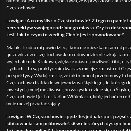
natomiast jest to miła perspektywa, że w przyszłości cała rodz
Częstochowie.
Lowigus: A co myślisz o Częstochowie? Z tego co pamięt
perspektyw swojego rodzinnego miasta. Czy to dość spor
Jeśli tak to czym to według Ciebie jest spowodowane?
Malak: Trudno mi powiedzieć, skoro nie mieszkam tam od przesz
quizowiczów o częstochowskim rodowodzie mieszkają tam nadal
wyjechałem do Krakowa, większe miasto, możliwości itd., o tyl
Tychach… to są praktycznie dwa razy mniejsze miasta od Czę
perspektywy. Wydaje mi się, że taki moment przełomowy to był
Częstochowa trafiła do województwa śląskiego, do którego ko
inwestycji, mniej możliwości, bo wszystko dzieje się na Śląsku
Częstochowie i jest to stadion Włókniarza, lubię jechać do rodz
mnie raczej przytłaczający.
Lowigus: W Częstochowie spędziłeś jednak sporą część s
kibicowania sam próbowałeś sił w niektórych dyscyplinach
też inne dyscypliny? Jak wspominasz te czasy i czy nadal