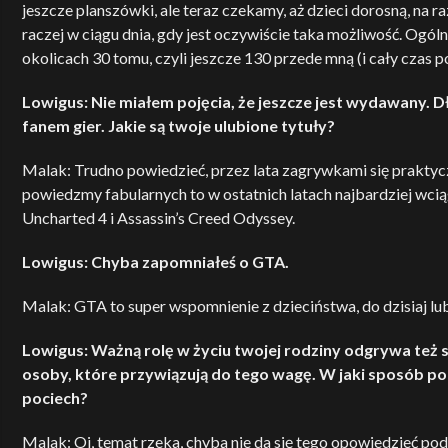
jeszcze planszówki, ale teraz czekamy, aż dzieci dorosną, na ra
raczej w ciągu dnia, gdy jest oczywiście taka możliwość. Ogó
okolicach 30 tomu, czyli jeszcze 130 przede mną (i cały czas p
Lowigus: Nie miałem pojęcia, że jeszcze jest wydawany. D
fanem gier. Jakie są twoje ulubione tytuły?
Malak: Trudno powiedzieć, przez lata zagrywkami się praktyc
powiedzmy fabularnych to w ostatnich latach najbardziej wc
Uncharted 4 i Assassin’s Creed Odyssey.
Lowigus: Chyba zapomniałeś o GTA.
Malak: GTA to super wspomnienie z dzieciństwa, do dzisiaj lubi
Lowigus: Ważną rolę w życiu twojej rodziny odgrywa też
osoby, które przywiązują do tego wagę. W jaki sposób 
pociech?
Malak: Oj, temat rzeka, chyba nie da się tego opowiedzieć po