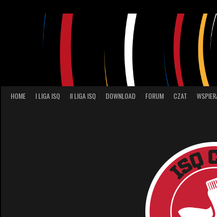
Skip
to
content
HOME
I LIGA ISQ
II LIGA ISQ
DOWNLOAD
FORUM
CZAT
WSPIER