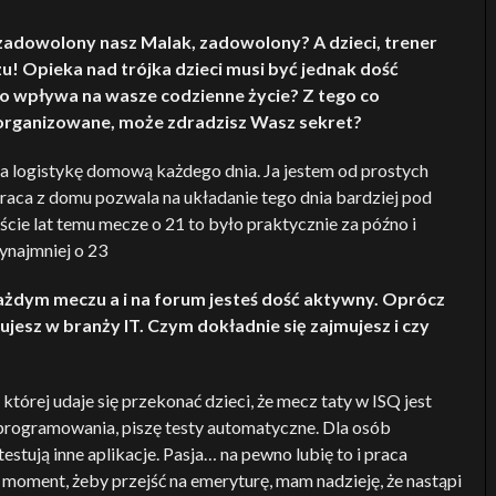
zadowolony nasz Malak, zadowolony? A dzieci, trener
 Opieka nad trójka dzieci musi być jednak dość
 to wpływa na wasze codzienne życie? Z tego co
organizowane, może zdradzisz Wasz sekret?
a logistykę domową każdego dnia. Ja jestem od prostych
praca z domu pozwala na układanie tego dnia bardziej pod
aście lat temu mecze o 21 to było praktycznie za późno i
ynajmniej o 23
 każdym meczu a i na forum jesteś dość aktywny. Oprócz
cujesz w branży IT. Czym dokładnie się zajmujesz i czy
której udaje się przekonać dzieci, że mecz taty w ISQ jest
programowania, piszę testy automatyczne. Dla osób
estują inne aplikacje. Pasja… na pewno lubię to i praca
a moment, żeby przejść na emeryturę, mam nadzieję, że nastąpi