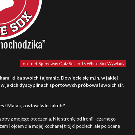
mochodzika”
Internet Speedway Quiz
Sezon 15
White Sox
Wywiady
mi kilka swoich tajemnic. Dowiecie się m.in. w jakiej
 i w jakich dyscyplinach sportowych próbował swoich sił.
jest Malak, a właściwie Jakub?
oby z mojego otoczenia. Nie stronię od ironii i czarnego
m i ojcem dla mojej kochanej trójki pociech, ale po ocenę