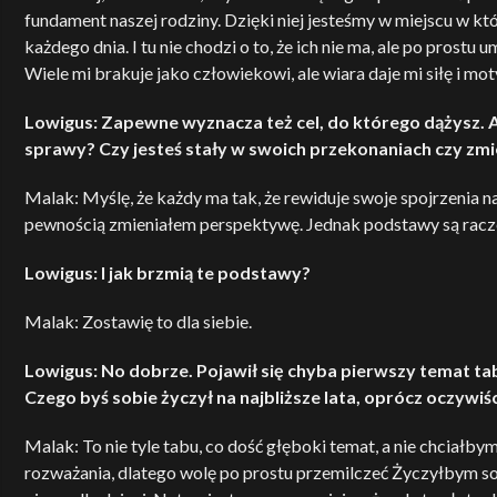
fundament naszej rodziny. Dzięki niej jesteśmy w miejscu w k
każdego dnia. I tu nie chodzi o to, że ich nie ma, ale po prostu
Wiele mi brakuje jako człowiekowi, ale wiara daje mi siłę i mot
Lowigus: Zapewne wyznacza też cel, do którego dążysz. A
sprawy? Czy jesteś stały w swoich przekonaniach czy zmien
Malak: Myślę, że każdy ma tak, że rewiduje swoje spojrzenia 
pewnością zmieniałem perspektywę. Jednak podstawy są racze
Lowigus: I jak brzmią te podstawy?
Malak: Zostawię to dla siebie.
Lowigus: No dobrze. Pojawił się chyba pierwszy temat ta
Czego byś sobie życzył na najbliższe lata, oprócz oczywi
Malak: To nie tyle tabu, co dość głęboki temat, a nie chciałbym 
rozważania, dlatego wolę po prostu przemilczeć Życzyłbym s