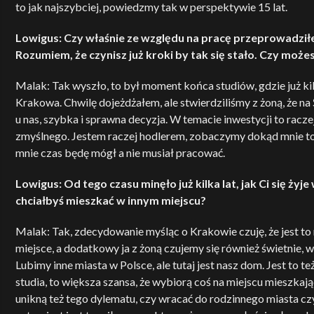
to jak najszybciej, powiedzmy tak w perspektywie 15 lat.
Lowigus: Czy właśnie ze względu na pracę przeprowadził
Rozumiem, że czynisz już kroki by tak się stało. Czy może
Malak: Tak wyszło, to był moment końca studiów, gdzie już kil
Krakowa. Chwilę dojeżdżałem, ale stwierdziliśmy z żoną, że na 
u nas, szybka i sprawna decyzja. W temacie inwestycji to racze
zmyślnego. Jestem raczej hodlerem, zobaczymy dokąd mnie to
mnie czas będę mógł a nie musiał pracować.
Lowigus: Od tego czasu minęło już kilka lat, jak Ci się ży
chciałbyś mieszkać w innym miejscu?
Malak: Tak, zdecydowanie myśląc o Krakowie czuję, że jest to n
miejsce, a dodatkowy ja z żoną czujemy się również świetnie, 
Lubimy inne miasta w Polsce, ale tutaj jest nasz dom. Jest to te
studia, to większa szansa, że wybiorą coś na miejscu mieszka
unikną też tego dylematu, czy wracać do rodzinnego miasta czy