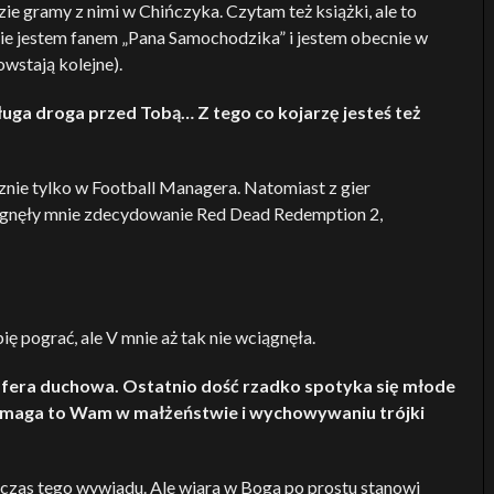
zie gramy z nimi w Chińczyka. Czytam też książki, ale to
lnie jestem fanem „Pana Samochodzika” i jestem obecnie w
owstają kolejne).
ługa droga przed Tobą… Z tego co kojarzę jesteś też
znie tylko w Football Managera. Natomiast z gier
iągnęły mnie zdecydowanie Red Dead Redemption 2,
ę pograć, ale V mnie aż tak nie wciągnęła.
 sfera duchowa. Ostatnio dość rzadko spotyka się młode
pomaga to Wam w małżeństwie i wychowywaniu trójki
dczas tego wywiadu. Ale wiara w Boga po prostu stanowi