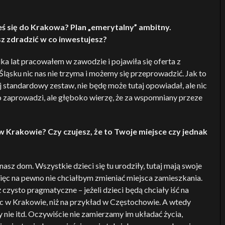
eś się do Krakowa? Plan „emerytalny” ambitny.
sz zdradzić w co inwestujesz?
ka lat pracowałem w zawodzie i pojawiła się oferta z
Śląsku nic nas nie trzyma i możemy się przeprowadzić. Jak to
j standardowy zestaw, nie będę może tutaj opowiadał, ale nic
 zaprowadzi, ale głęboko wierzę, że za wspomniany przeze
je w Krakowie? Czy czujesz, że to Twoje miejsce czy jednak
asz dom. Wszystkie dzieci się tu urodziły, tutaj mają swoje
więc na pewno nie chciałbym zmieniać miejsca zamieszkania.
ż czysto pragmatyczne – jeżeli dzieci będą chciały iść na
jąc w Krakowie, niż na przykład w Częstochowie. A wtedy
 nie itd. Oczywiście nie zamierzamy im układać życia,