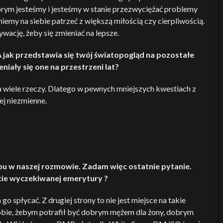
tórym jesteśmy i jesteśmy w stanie przezwyciężać problemy
 umiemy na siebie patrzeć z większą miłością czy cierpliwością.
ywację, żeby się zmieniać na lepsze.
 jak przedstawia się twój światopogląd na pozostałe
iały się one na przestrzeni lat?
na wiele rzeczy. Dlatego w pewnych mniejszych kwestiach z
j niezmienne.
bu w naszej rozmowie. Zadam więc ostatnie pytanie.
ście wyczekiwanej emerytury ?
go spłycać. Z drugiej strony to nie jest miejsce na takie
obie, żebym potrafił być dobrym mężem dla żony, dobrym