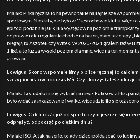
Malak: Piłka ręczna to na pewno takie najfajniejsze wspomni
sportowym. Niestety, nie było w Częstochowie klubu, więc to
epizod, podobnie jak kilka występów na poziomie trampkarzy w
od prawie roku regularnie chodzę na basen, mam też etapy „bie
biegają to Aszotek czy Witek. W 2020-2021 grałem też w Bizne
1 ligi, a to już za wysoki poziom dla mnie, więc na ten moment 
przewija.
Lowigus: Skoro wspomnieliśmy o piłce ręcznej to całkie
szczypiornistów podczas MŚ. Czy skorzystałeś z okazji i 
Malak: Tak, udało mi się wybrać na mecz Polaków z Hiszpanią w
było widać zaangażowanie i walkę, więc udzieliło się też sporo
Lowigus: Odchodząc już od sportu czym jeszcze się interes
odprężyć, odpocząć po ciężkim dniu?
Malak: ISQ. A tak na serio, to gdy dzieci pójdą spać, to lubim