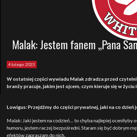
Malak: Jestem fanem „Pana Sa
4 lutego 2023
W ostatniej części wywiadu Malak zdradza przed czytelnika
branży pracuje, jakim jest ojcem, czym kieruje się w życiu
Lowigus: Przejdźmy do części prywatnej, jaki na co dzień 
Malak: Jaki jestem na codzień… to chyba najlepiej oceniłyby os
humoru, jestem raczej bezpośredni. Staram się być dobrym męże
efektów zapraszam do nich.