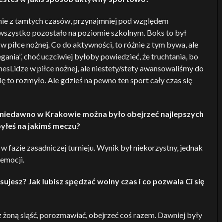
enie z tamtych czasów, przynajmniej pod względem
 wszystko pozostało na poziomie szkolnym. Boks to był
 piłce nożnej. Co do aktywności, to różnie z tym bywa, ale
gania”, choć uczciwiej byłoby powiedzieć, że truchtania, bo
sLidze w piłce nożnej, ale niestety/stety awansowaliśmy do
się to rozmyło. Ale gdzieś na pewno ten sport cały czas się
m niedawno w Krakowie można było obejrzeć najlepszych
byłeś na jakimś meczu?
 fazie zasadniczej turnieju. Wynik był niekorzystny, jednak
 emocji.
ujesz? Jak lubisz spędzać wolny czas i co pozwala Ci się
y z żoną siąść, porozmawiać, obejrzeć coś razem. Dawniej były