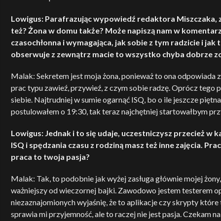
Lowigus: Parafrazując wypowiedź redaktora Miszczaka, 
też? Żona w domu także? Może napiszą nam w komentarzu!
czasochłonna i wymagająca, jak sobie z tym radzicie i jak
obserwuje z zewnątrz macie to wszystko chyba dobrze z
Malak: Sekretem jest moja żona, ponieważ to ona odpowiada z
prac typu zawieź, przywieź, z czym sobie radzę. Oprócz tego 
siebie. Najtrudniej w sumie ogarnąć ISQ, bo o ile jeszcze piętn
postulowałem o 19:30, tak teraz najchętniej startowałbym prz
Lowigus: Jednak i to się udaje, uczestniczysz przecież w
ISQ i spędzania czasu z rodziną masz też inne zajęcia. Pra
praca to twoja pasja?
Malak: Tak, to podobnie jak wyżej zasługa głównie mojej żony, 
ważniejszy od wieczornej bajki. Zawodowo jestem testerem o
niezaznajomionych wyjaśnię, że to aplikacje czy skrypty które t
sprawia mi przyjemność, ale to raczej nie jest pasja. Czekam n