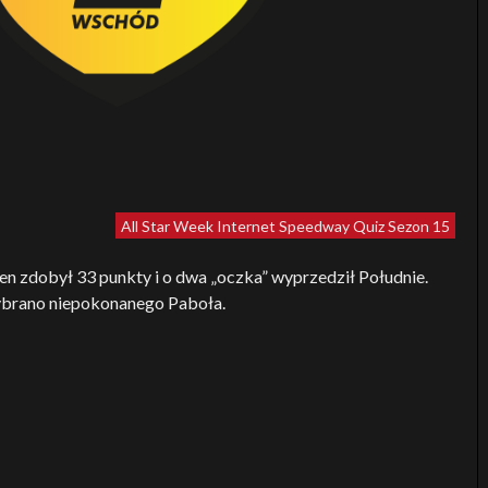
All Star Week
Internet Speedway Quiz
Sezon 15
 zdobył 33 punkty i o dwa „oczka” wyprzedził Południe.
ybrano niepokonanego Paboła.