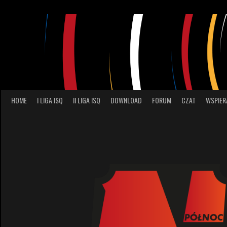
Skip
to
content
HOME
I LIGA ISQ
II LIGA ISQ
DOWNLOAD
FORUM
CZAT
WSPIER