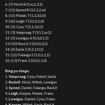
6. (7) Nicki 8 (2,w,2,3,1)
7. (11) Speed 8 (3,2,1,2,w)
8. (15) Malak 7 (1,3,3,0,0)
9. (16) Leigh 7 (3,2,0,2,0)
10. (1) Cysu 7 (2,1,3,0,1)
11. (3) Vanpraag 7 (3,1,1,w,2)
12. (5) Lowigus 6 (0,3,d,1,2)
13. (10) RavLit 5 (0,0,0,3,2)
14. (2) Sasla 5 (0,1,2,0,2)
15. (12) Falanga 5 (1,0,1,2,1)
16. (13) Frano 2 (0,0,1,1,0)
Bieg po biegu:
1.
Vanpraag
, Cysu, Paboł, Sasla
2.
Rudolf
, Nicki, Witek, Lowigus
3.
Speed
, Daniel, Falanga, RavLit
4.
Leigh
, Kasper, Malak, Frano
5.
Lowigus
, Daniel, Cysu, Frano
6.
Kasper
, Witek, Sasla, RavLit