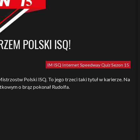
ZEM POLSKI ISQ!
IM ISQ
Internet Speedway Quiz
Sezon 15
trzostw Polski ISQ. To jego trzeci taki tytuł w karierze. Na
datkowym o brąz pokonał Rudolfa.