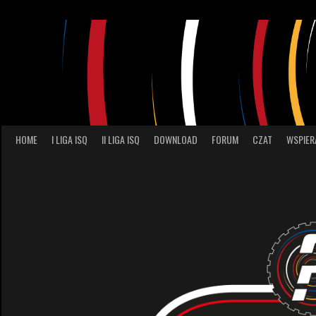
Skip
to
content
HOME
I LIGA ISQ
II LIGA ISQ
DOWNLOAD
FORUM
CZAT
WSPIER