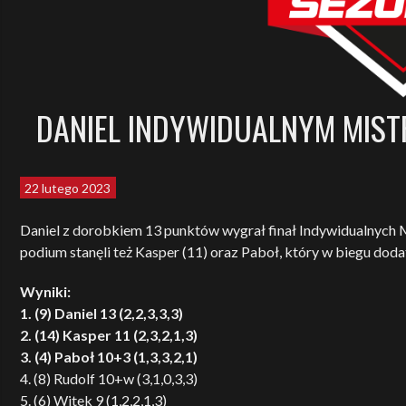
DANIEL INDYWIDUALNYM MISTR
22 lutego 2023
Daniel z dorobkiem 13 punktów wygrał finał Indywidualnych Mis
podium stanęli też Kasper (11) oraz Paboł, który w biegu do
Wyniki:
1. (9) Daniel 13 (2,2,3,3,3)
2. (14) Kasper 11 (2,3,2,1,3)
3. (4) Paboł 10+3 (1,3,3,2,1)
4. (8) Rudolf 10+w (3,1,0,3,3)
5. (6) Witek 9 (1,2,2,1,3)