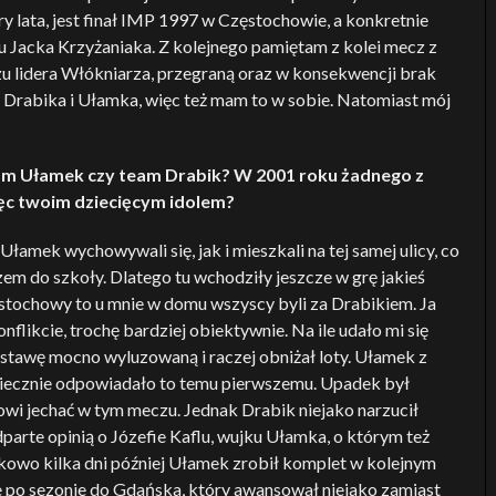
 lata, jest finał IMP 1997 w Częstochowie, a konkretnie
u Jacka Krzyżaniaka. Z kolejnego pamiętam z kolei mecz z
 lidera Włókniarza, przegraną oraz w konsekwencji brak
Drabika i Ułamka, więc też mam to w sobie. Natomiast mój
team Ułamek czy team Drabik? W 2001 roku żadnego z
ięc twoim dziecięcym idolem?
Ułamek wychowywali się, jak i mieszkali na tej samej ulicy, co
azem do szkoły. Dlatego tu wchodziły jeszcze w grę jakieś
ęstochowy to u mnie w domu wszyscy byli za Drabikiem. Ja
nflikcie, trochę bardziej obiektywnie. Na ile udało mi się
stawę mocno wyluzowaną i raczej obniżał loty. Ułamek z
koniecznie odpowiadało to temu pierwszemu. Upadek był
wi jechać w tym meczu. Jednak Drabik niejako narzucił
parte opinią o Józefie Kaflu, wujku Ułamka, o którym też
kowo kilka dni później Ułamek zrobił komplet w kolejnym
ie po sezonie do Gdańska, który awansował niejako zamiast