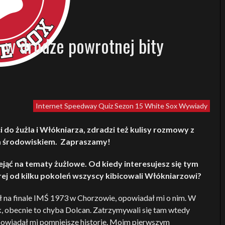
e w drodze powrotnej bity
Internet Speedway Quiz
Sezon 15
White Sox
Wywiady
do żużla i Włókniarza, zdradzi też kulisy rozmowy z
ym środowiskiem. Zapraszamy!
jąć na tematy żużlowe. Od kiedy interesujesz się tym
tórej od kilku pokoleń wszyscy kibicowali Włókniarzowi?
ł na finale IMŚ 1973 w Chorzowie, opowiadał mi o nim. W
, obecnie to chyba Dolcan. Zatrzymywali się tam wtedy
powiadał mi pomniejsze historie. Moim pierwszym