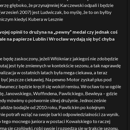
erzę głęboko, że przynajmniej Karczewski odpali i będzie
wrzesień 2007) jest Ludwiczak, bo myślę, że to on byłby
 niczym kiedyś Kubera w Lesznie
ojej opinii to drużyna na „pewny” medal czy jednak coś
 ale na papierze Lublin i Wrocław wydają się być chyba
ie będę zaskoczony, jeżeli Włókniarz jakiegoś nie zdobędzie
utaj jest tyle zmiennych w kontekście sezonu, a tak naprawdę
lizacja w ostatnich latach była mega ciekawa, a teraz
być jeszcze ciekawiej. Na pewno Motor zyskał plus pod
dwumecz będzie kręcił się wokół remisu. Wrocław to w ogóle
ę, Janowskiego, Woffindena, Pawlickiego, Bewleya – gdzie
wtedy mówimy o potwornie silnej drużynie. Jednocześnie
alidze bodajże od 2010 roku, Pawlickim po kolejnym
e potrafi wziąć na swoje barki odpowiedzialności za wynik.
do tego mocnego juniora w postaci Kowalskiego to raczej
a się czołówki, robi swoje i rozpędza się w trakcie sezonu,