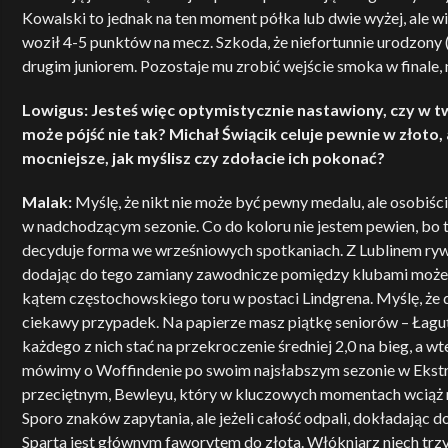
Kowalski to jednak na ten moment półka lub dwie wyżej, ale wi
woził 4-5 punktów na mecz. Szkoda, że niefortunnie urodzony (
drugim juniorem. Pozostaje mu zrobić wejście smoka w finale,
Lowigus: Jesteś więc optymistycznie nastawiony, czy w tw
może pójść nie tak? Michał Świącik celuje pewnie w złoto,
mocniejsze, jak myślisz czy zdołacie ich pokonać?
Malak:
Myślę, że nikt nie może być pewny medalu, ale osobiśc
w nadchodzącym sezonie. Co do koloru nie jestem pewien, bo t
decyduje forma we wrześniowych spotkaniach. Z Lublinem rywa
dodając do tego zamiany zawodnicze pomiędzy klubami może 
kątem częstochowskiego toru w postaci Lindgrena. Myślę, że 
ciekawy przypadek. Na papierze masz piątkę seniorów – Łagut
każdego z nich stać na przekroczenie średniej 2,0 na bieg, a 
mówimy o Woffindenie po swoim najsłabszym sezonie w Ekstr
przeciętnym, Bewleyu, który w kluczowych momentach wciąż ni
Sporo znaków zapytania, ale jeżeli całość odpali, dokładając 
Sparta jest głównym faworytem do złota. Włókniarz niech trzym