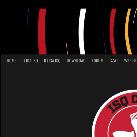
Skip
to
content
HOME
I LIGA ISQ
II LIGA ISQ
DOWNLOAD
FORUM
CZAT
WSPIER