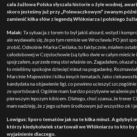
cała żużlowa Polska słyszała historie o żyle wodnej, awar
skoro jesteśmy już przy „Polewaczkowym” zwanym późnie
zamienić kilka słów z legendą Włókniarza i polskiego żuż
Malak:
Ta sytuacja z torem to był jakiś absurd, wstyd i kompro
ale wydawało się, że po tym remisie we Wrocławiu PO jest spok
zrobić. Odnośnie Marka Cieślaka, to faktycznie, miałem osta
całodobowej w Częstochowie (są tylko dwie w całym mieście i d
spojrzałem, a przede mną stoi właśnie on. Zagadałem, okazał 
to mieliśmy spokojne dziesięć minut na pogadankę. Rozmawiali
Marcinie Majewskim i kilku innych tematach. Jako ciekawostk
kandydata na objawienie ligi, co powinno ucieszyć szczegól
ze sportsboard. Ogólnie mam bardzo pozytywne wrażenie po t
pierwszym lepszym kibicem. Dlatego, choć szansa, że trener Ci
mam nadzieję, że z jego uchem środkowym już wszystko ok i je
Lowigus: Sporo tematów jak na te kilka minut. A gdybyś
którzy kiedykolwiek startowali we Włókniarzu to kto by s
wyjaśnienie dlaczego.