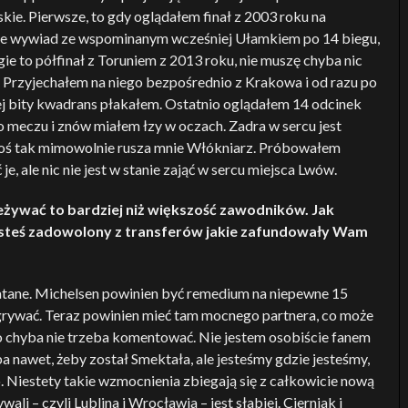
kie. Pierwsze, to gdy oglądałem finał z 2003 roku na
mnie wywiad ze wspominanym wcześniej Ułamkiem po 14 biegu,
ugie to półfinał z Toruniem z 2013 roku, nie muszę chyba nic
 Przyjechałem na niego bezpośrednio z Krakowa i od razu po
j bity kwadrans płakałem. Ostatnio oglądałem 14 odcinek
ego meczu i znów miałem łzy w oczach. Zadra w sercu jest
e jakoś tak mimowolnie rusza mnie Włókniarz. Próbowałem
, ale nic nie jest w stanie zająć w sercu miejsca Lwów.
żywać to bardziej niż większość zawodników. Jak
esteś zadowolony z transferów jakie zafundowały Wam
atane. Michelsen powinien być remedium na niepewne 15
egrywać. Teraz powinien mieć tam mocnego partnera, co może
o chyba nie trzeba komentować. Nie jestem osobiście fanem
 nawet, żeby został Smektała, ale jesteśmy gdzie jesteśmy,
. Niestety takie wzmocnienia zbiegają się z całkowicie nową
li – czyli Lublina i Wrocławia – jest słabiej. Cierniak i