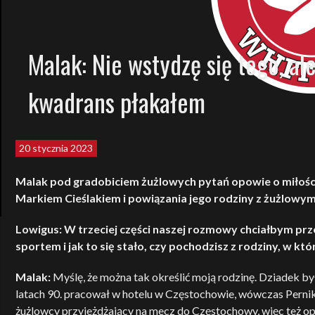
Malak: Nie wstydzę się tego, al
kwadrans płakałem
20 stycznia 2023
Malak pod gradobiciem żużlowych pytań opowie o miłości 
Markiem Cieślakiem i powiązania jego rodziny z żużlow
Lowigus: W trzeciej części naszej rozmowy chciałbym prze
sportem i jak to się stało, czy pochodzisz z rodziny, w k
Malak:
Myślę, że można tak określić moją rodzinę. Dziadek by
latach 90. pracował w hotelu w Częstochowie, wówczas Pernik
żużlowcy przyjeżdżający na mecz do Częstochowy, więc też o