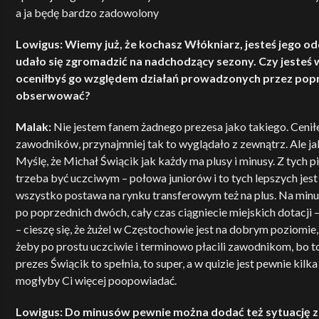
a ja będę bardzo zadowolony
Lowigus: Wiemy już, że kochasz Włókniarz, jesteś jego o
udało się zgromadzić na nadchodzący sezony. Czy jesteś w
oceniłbyś go względem działań prowadzonych przez popr
obserwować?
Malak:
Nie jestem fanem żadnego prezesa jako takiego. Cen
zawodników, przynajmniej tak to wyglądało z zewnątrz. Ale ja
Myślę, że Michał Świącik jak każdy ma plusy i minusy. Z tych 
trzeba być uczciwym – połowa juniorów i to tych lepszych jes
wszystko postawa na rynku transferowym też na plus. Na minus
po poprzednich dwóch, cały czas ciągniecie miejskich dotacji 
– cieszę się, że żużel w Częstochowie jest na dobrym poziomi
żeby po prostu uczciwie i terminowo płacili zawodnikom, bo to
prezes Świącik to spełnia, to super, a w quizie jest pewnie kilk
mogłyby Ci więcej poopowiadać.
Lowigus: Do minusów pewnie można dodać też sytuację z k