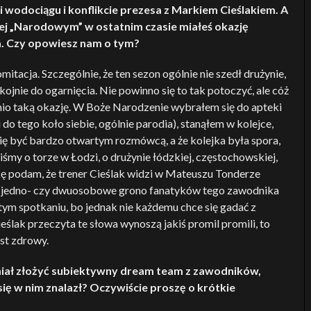
ii wodociągu i konflikcie prezesa z Markiem Cieślakiem. A
j „Narodowym” w ostatnim czasie miałeś okazję
la. Czy opowiesz nam o tym?
mitacja. Szczególnie, że ten sezon ogólnie nie szedł drużynie,
ojnie do ogarnięcia. Nie powinno się to tak potoczyć, ale cóż
tnio taką okazję. W Boże Narodzenie wybrałem się do apteki
o tego koło siebie, ogólnie parodia), stanąłem w kolejce,
się być bardzo otwartym rozmówcą, a że kolejka była spora,
śmy o torze w Łodzi, o drużynie łódzkiej, częstochowskiej,
ę podam, że trener Cieślak widzi w Mateuszu Tonderze
nie jedno- czy dwuosobowe grono fanatyków tego zawodnika
ym spotkaniu, bo jednak nie każdemu chce się gadać z
eślak przeczyta te słowa wynoszą jakiś promil promili, to
st zdrowy.
 miał złożyć subiektywny dream team z zawodników,
ię w nim znalazł? Oczywiście proszę o krótkie