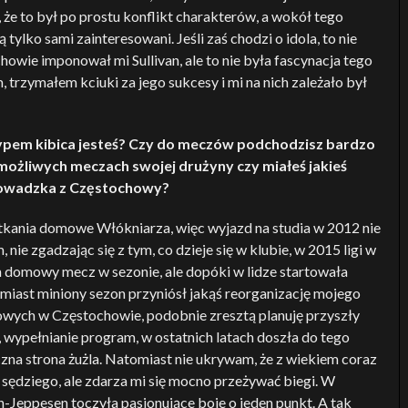
e to był po prostu konflikt charakterów, a wokół tego
lko sami zainteresowani. Jeśli zaś chodzi o idola, to nie
wie imponował mi Sullivan, ale to nie była fascynacja tego
rzymałem kciuki za jego sukcesy i mi na nich zależało był
m typem kibica jesteś? Czy do meczów podchodzisz bardzo
możliwych meczach swojej drużyny czy miałeś jakieś
prowadzka z Częstochowy?
ania domowe Włókniarza, więc wyjazd na studia w 2012 nie
ie zgadzając się z tym, co dzieje się w klubie, w 2015 ligi w
 domowy mecz w sezonie, ale dopóki w lidze startowała
miast miniony sezon przyniósł jakąś reorganizację mojego
owych w Częstochowie, podobnie zresztą planuję przyszły
ypełnianie program, w ostatnich latach doszła do tego
zna strona żużla. Natomiast nie ukrywam, że z wiekiem coraz
ędziego, ale zdarza mi się mocno przeżywać biegi. W
-Jeppesen toczyła pasjonujące boje o jeden punkt. A tak