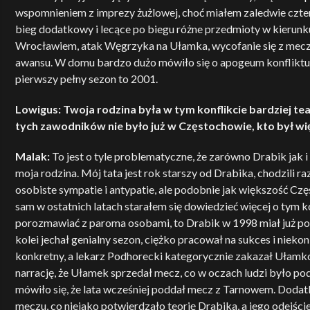
wspomnieniem z imprezy żużlowej, choć miałem zaledwie cztery
bieg dodatkowy i lecące po biegu różne przedmioty w kierunk
Wrocławiem, atak Węgrzyka na Ułamka, wycofanie się z meczu
awansu. W domu bardzo dużo mówiło się o apogeum konfliktu 
pierwszy pełny sezon to 2001.
Lowigus: Twoja rodzina była w tym konflikcie bardziej 
tych zawodników nie było już w Częstochowie, kto był w
Malak:
To jest o tyle problematyczne, że zarówno Drabik jak i 
moja rodzina. Mój tata jest rok starszy od Drabika, chodzili r
osobiste sympatie i antypatie, ale podobnie jak większość Cz
sam w ostatnich latach starałem się dowiedzieć więcej o tym ko
porozmawiać z paroma osobami, to Drabik w 1998 miał już po
kolei jechał genialny sezon, ciężko pracował na sukces i nie
konkretny, a lekarz Podhorecki kategorycznie zakazał Ułamko
narrację, że Ułamek sprzedał mecz, co w oczach ludzi było pod
mówiło się, że lata wcześniej poddał mecz z Tarnowem. Dodat
meczu, co niejako potwierdzało teorię Drabika, a jego odejśc