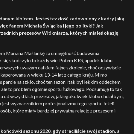
ddanym kibicem. Jesteś też dość zadowolony z kadry jaką
ięc fanem Michała Świącika i jego polityki? Jak
zednich prezesów Włókniarza, których miałeś okazję
iłem Mariana Maślankę za umiejętność budowania
k się skończyło to każdy wie. Potem KJG, upadek klubu.
pierwszych uważam całkiem fajne szkolenie, choć oczywiście
t kaperowana w wieku 13-14 lat z całego kraju. Mimo
 parcie na szkło, choć ten sezon i tak był lekkim oddechem
– ale to problem ogólnie sportu żużlowego. Podsumuję to tak
e, a od wszystkich prezesów, jakiegokolwiek klubu chciałbym,
 jest wyznacznikiem profesjonalizmu tego sportu. Jeżeli
a osób, które miały bardziej prywatną relację z prezesem i
ońcówki sezonu 2020, gdy straciliście swój stadion, a