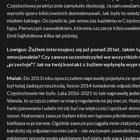
Częstochowy praktycznie zamykało dyskusję. Ja sam uważam, ż
wyrosło sporo kibicowskich domniemywań. Jak było to wiedzą ty
miałem takiego. Oczywiście, jak wówczas każdemu w Częstocho
typu. Pierwszym zawodnikiem, któremu szczerze kibicowałem, t
Emil Sajfutdinow kilka lat później.
Lowigus: Żużlem interesujesz się już ponad 20 lat. Jaki
emocjonalnie? Czy zawsze uczestniczyłeś we wszystkich 
„przestoje”? Jak na twój kontakt z żużlem wpłynęła wy
Malak:
Do 2013 roku opuszczałem naprawdę pojedyncze spotk
był tutaj żadną przeszkodą. Sezon 2014 świadomie odpuściłem, n
Częstochowie nie było. Lata 2016-2021 to tak naprawdę jeden
Wanda, to uczęszczałem w miarę regularnie na jej mecze. Nato
funkcjonowania i udało mi się być na większości spotkań dom
sezon. Natomiast zawsze byłem kibicem typowo piknikowym, w
kiełbasa w przerwie. Ogólnie zawsze pociągała mnie statystyc
bardziej się odpalam na meczach – nie wyzywam zawodników, s
minionym sezonie moim ulubionym był piąty, gdy para Lindgren